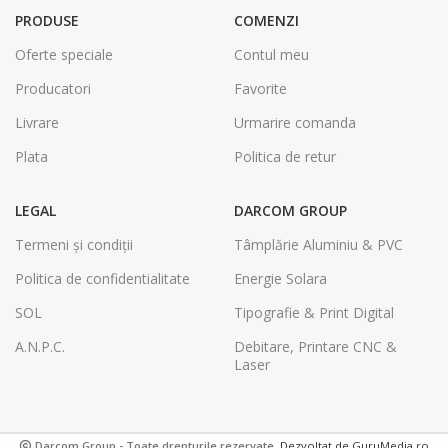
PRODUSE
COMENZI
Oferte speciale
Contul meu
Producatori
Favorite
Livrare
Urmarire comanda
Plata
Politica de retur
LEGAL
DARCOM GROUP
Termeni și condiții
Tâmplărie Aluminiu & PVC
Politica de confidentialitate
Energie Solara
SOL
Tipografie & Print Digital
A.N.P.C.
Debitare, Printare CNC &
Laser
Darcom Group - Toate drepturile rezervate.
Dezvoltat de GuruMedia.ro