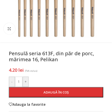
Mareste
Pensulă seria 613F, din păr de porc,
mărimea 16, Pelikan
4.20
lei
(TVA inclus)
-
+
ADAUGĂ ÎN COȘ
Adauga la favorite