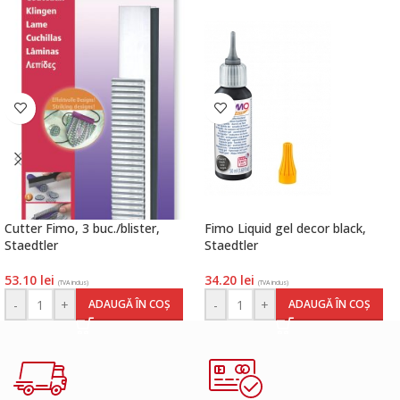
Cutter Fimo, 3 buc./blister,
Fimo Liquid gel decor black,
Staedtler
Staedtler
53.10
lei
34.20
lei
(TVA inclus)
(TVA inclus)
-
+
-
+
ADAUGĂ ÎN COȘ
ADAUGĂ ÎN COȘ