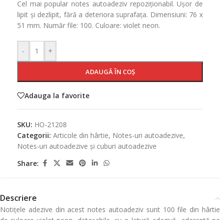
Cel mai popular notes autoadeziv repoziționabil. Ușor de
lipit și dezlipit, fără a deteriora suprafața. Dimensiuni: 76 x
51 mm. Număr file: 100. Culoare: violet neon.
-
+
ADAUGĂ ÎN COȘ
Adauga la favorite
SKU:
HO-21208
Categorii:
Articole din hârtie
,
Notes-uri autoadezive
,
Notes-uri autoadezive și cuburi autoadezive
Share:
Descriere
Notițele adezive din acest notes autoadeziv sunt 100 file din hârtie