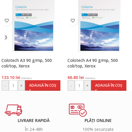
Colotech A3 90 g/mp, 500
Colotech A4 90 g/mp, 500
coli/top, Xerox
coli/top, Xerox
133.10
lei
66.80
lei
(TVA inclus)
(TVA inclus)
-
+
-
+
ADAUGĂ ÎN COȘ
ADAUGĂ ÎN COȘ
LIVRARE RAPIDĂ
PLĂȚI ONLINE
În 24-48h
100% securizate