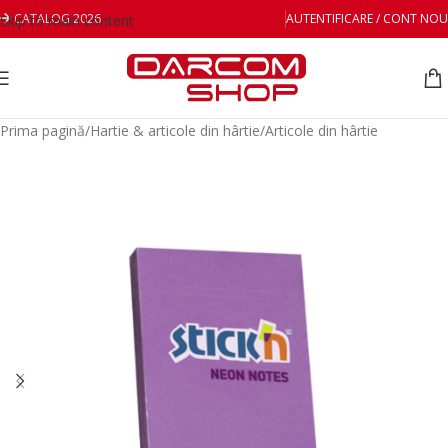
CATALOG 2026
AUTENTIFICARE / CONT NOU
Skip to main content
Prima pagină
/
Hartie & articole din hârtie
/
Articole din hârtie