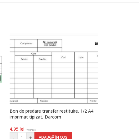
Bon de predare transfer restituire, 1/2 A4,
Bon marcaj autoc
imprimat tipizat, Darcom
tipizat, Darcom
4.95
lei
3.50
lei
(TVA inclus)
(TVA inclus)
-
+
-
+
ADAUGĂ ÎN COȘ
AD