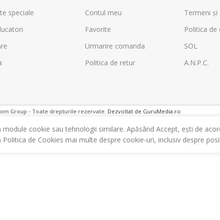
te speciale
Contul meu
Termeni și 
ucatori
Favorite
Politica de 
are
Urmarire comanda
SOL
a
Politica de retur
A.N.P.C.
m Group - Toate drepturile rezervate.
Dezvoltat de GuruMedia.ro
m module cookie sau tehnologii similare. Apăsând Accept, ești de acor
a Politica de Cookies mai multe despre cookie-uri, inclusiv despre posibi