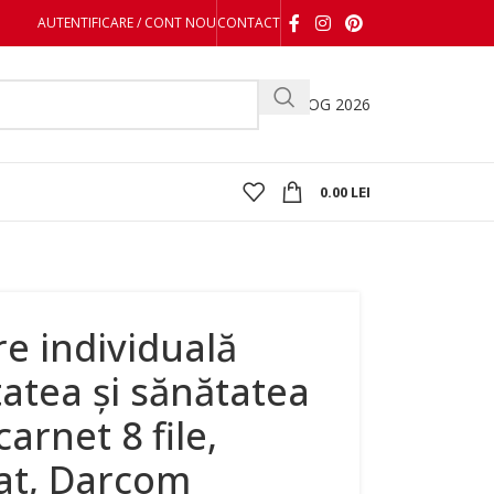
AUTENTIFICARE / CONT NOU
CONTACT
CATALOG 2026
0.00
LEI
re individuală
tatea și sănătatea
arnet 8 file,
zat, Darcom