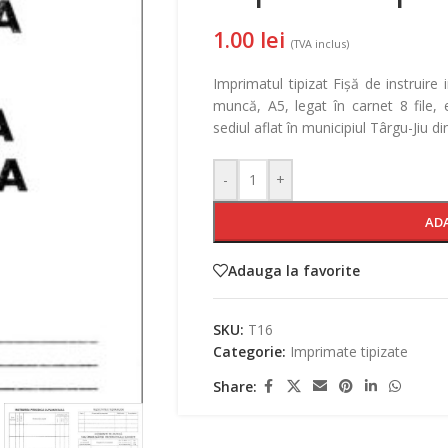
1.00
lei
(TVA inclus)
Imprimatul tipizat Fișă de instruire 
muncă, A5, legat în carnet 8 file,
sediul aflat în municipiul Târgu-Jiu di
-
+
AD
Adauga la favorite
SKU:
T16
Categorie:
Imprimate tipizate
Share: