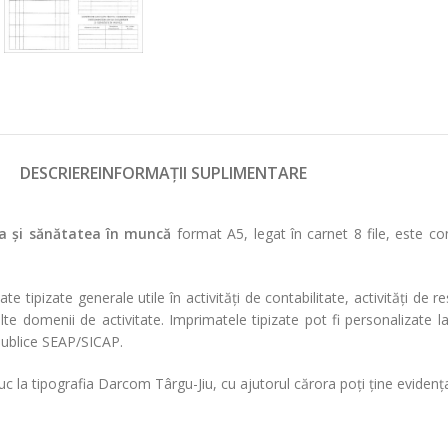
DESCRIERE
INFORMAȚII SUPLIMENTARE
tea și sănătatea în muncă
format A5, legat în carnet 8 file, este co
izate generale utile în activități de contabilitate, activități de resu
în alte domenii de activitate. Imprimatele tipizate pot fi personalizate
 publice SEAP/SICAP.
uc la tipografia Darcom Târgu-Jiu, cu ajutorul cărora poți ține evidența