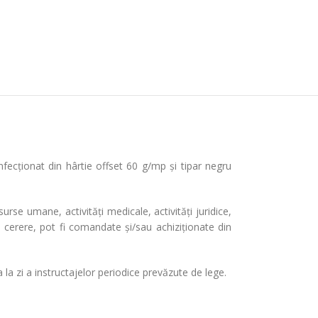
nfecționat din hârtie offset 60 g/mp și tipar negru
rse umane, activități medicale, activități juridice,
 la cerere, pot fi comandate și/sau achiziționate din
 la zi a instructajelor periodice prevăzute de lege.