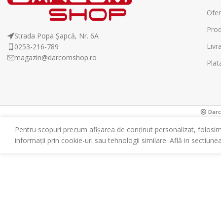
Ofer
Prod
Strada Popa Șapcă, Nr. 6A
Livr
0253-216-789
magazin@darcomshop.ro
Plat
Darco
Pentru scopuri precum afișarea de conținut personalizat, folosi
informații prin cookie-uri sau tehnologii similare. Află in sectiune