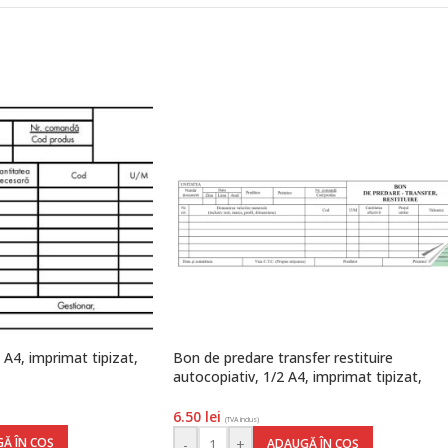
A4, imprimat tipizat,
Bon de predare transfer restituire
autocopiativ, 1/2 A4, imprimat tipizat,
Darcom
6.50
lei
(TVA inclus)
Ă ÎN COȘ
-
+
ADAUGĂ ÎN COȘ