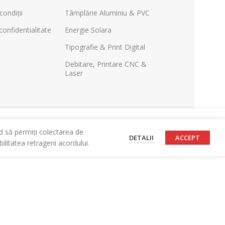
condiții
Tâmplărie Aluminiu & PVC
confidentialitate
Energie Solara
Tipografie & Print Digital
Debitare, Printare CNC &
Laser
d să permiți colectarea de
DETALII
ACCEPT
litatea retragerii acordului.