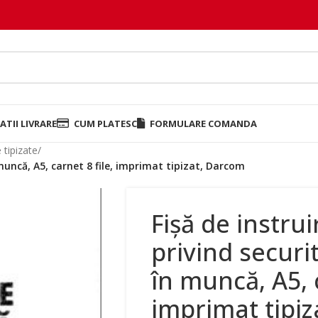
TII LIVRARE
CUM PLATESC
FORMULARE COMANDA
 tipizate
/
 muncă, A5, carnet 8 file, imprimat tipizat, Darcom
Fișă de instrui
privind securi
în muncă, A5, c
imprimat tipi