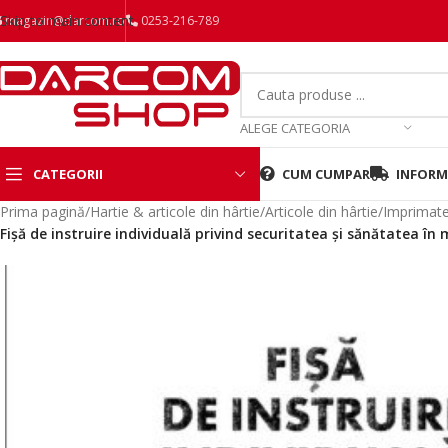
Skip to main content
magazin@darcom.ro
0253-216-789
ALEGE CATEGORIA
CATEGORII
CUM CUMPAR
INFORMA
Prima pagină
/
Hartie & articole din hârtie
/
Articole din hârtie
/
Imprimate
Fișă de instruire individuală privind securitatea și sănătatea în