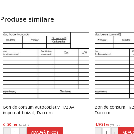
Produse similare
Bon de consum autocopiativ, 1/2 A4,
Bon de consum, 1/2 
imprimat tipizat, Darcom
Darcom
6.50
lei
4.95
lei
(TVA inclus)
(TVA inclus)
-
+
-
+
ADAUGĂ ÎN COȘ
ADAUG