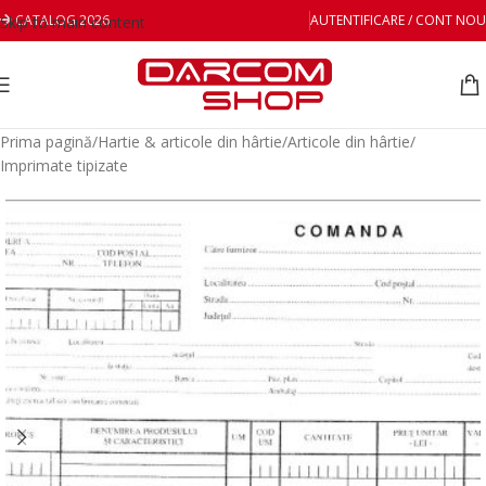
CATALOG 2026
AUTENTIFICARE / CONT NOU
Skip to main content
Prima pagină
/
Hartie & articole din hârtie
/
Articole din hârtie
/
Imprimate tipizate