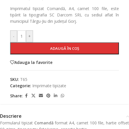
Imprimatul tipizat Comandă, A4, carnet 100 file, este
tipărit la tipografia SC Darcom SRL cu sediul aflat în
municipiul Târgu-Jiu din județul Gorj.
-
+
ADAUGĂ ÎN COȘ
Adauga la favorite
SKU:
T65
Categorie:
Imprimate tipizate
Share:
Descriere
Formularul tipizat
Comandă
format A4, carnet 100 file, hartie offse