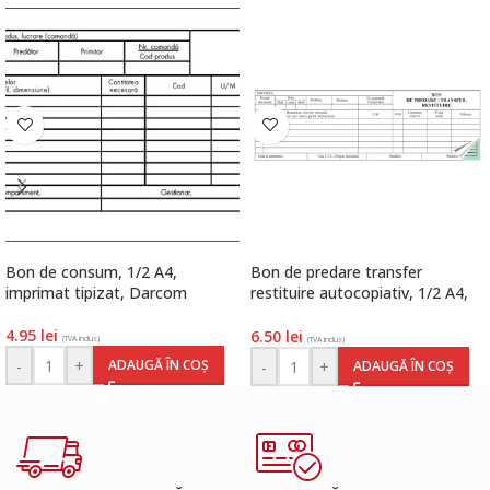
Bon de consum, 1/2 A4,
Bon de predare transfer
imprimat tipizat, Darcom
restituire autocopiativ, 1/2 A4,
imprimat tipizat, Darcom
4.95
lei
6.50
lei
(TVA inclus)
(TVA inclus)
-
+
ADAUGĂ ÎN COȘ
-
+
ADAUGĂ ÎN COȘ