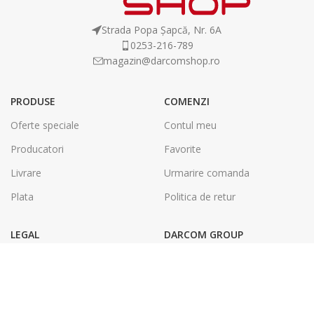
Strada Popa Șapcă, Nr. 6A
0253-216-789
magazin@darcomshop.ro
PRODUSE
COMENZI
Oferte speciale
Contul meu
Producatori
Favorite
Livrare
Urmarire comanda
Plata
Politica de retur
LEGAL
DARCOM GROUP
Termeni și condiții
Tâmplărie Aluminiu & PVC
Politica de confidentialitate
Energie Solara
SOL
Tipografie & Print Digital