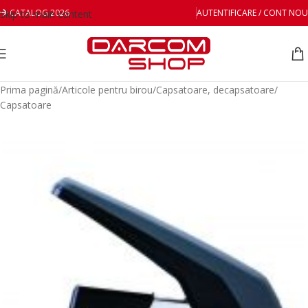
CATALOG 2026
AUTENTIFICARE / CONT NOU
Skip to main content
Prima pagină
/
Articole pentru birou
/
Capsatoare, decapsatoare
/
Capsatoare