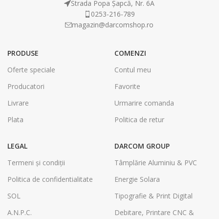
Strada Popa Șapcă, Nr. 6A
0253-216-789
magazin@darcomshop.ro
PRODUSE
COMENZI
Oferte speciale
Contul meu
Producatori
Favorite
Livrare
Urmarire comanda
Plata
Politica de retur
LEGAL
DARCOM GROUP
Termeni și condiții
Tâmplărie Aluminiu & PVC
Politica de confidentialitate
Energie Solara
SOL
Tipografie & Print Digital
A.N.P.C.
Debitare, Printare CNC &