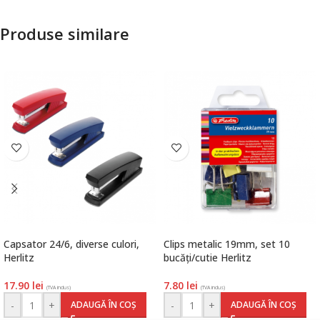
Produse similare
Capsator 24/6, diverse culori,
Clips metalic 19mm, set 10
Herlitz
bucăți/cutie Herlitz
17.90
lei
7.80
lei
(TVA inclus)
(TVA inclus)
-
+
-
+
ADAUGĂ ÎN COȘ
ADAUGĂ ÎN COȘ