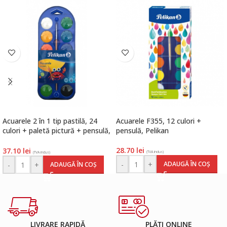
Acuarele 2 în 1 tip pastilă, 24
Acuarele F355, 12 culori +
culori + paletă pictură + pensulă,
pensulă, Pelikan
Pelikan
28.70
lei
37.10
lei
(TVA inclus)
(TVA inclus)
-
+
ADAUGĂ ÎN COȘ
-
+
ADAUGĂ ÎN COȘ
LIVRARE RAPIDĂ
PLĂȚI ONLINE