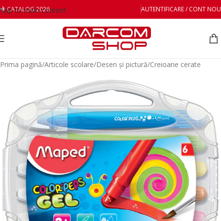
CATALOG 2026
AUTENTIFICARE / CONT NOU
Skip to main content
Prima pagină
/
Articole scolare
/
Desen și pictură
/
Creioane cerate