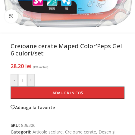
Mareste
Creioane cerate Maped Color’Peps Gel
6 culori/set
28.20
lei
(TVA inclus)
-
+
ADAUGĂ ÎN COȘ
Adauga la favorite
SKU:
836306
Categorii:
Articole scolare
,
Creioane cerate
,
Desen și