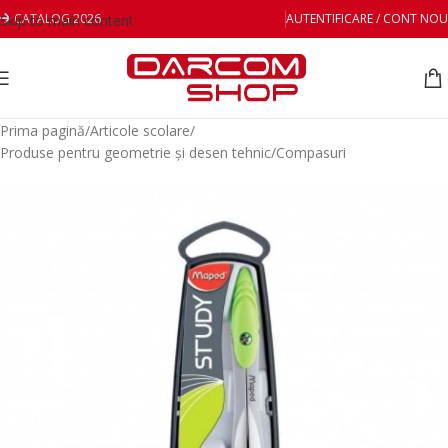
CATALOG 2026
AUTENTIFICARE / CONT NOU
Skip to main content
Prima pagină
/
Articole scolare
/
Produse pentru geometrie și desen tehnic
/
Compasuri