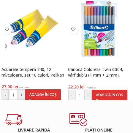
Acuarele tempera 740, 12
Cariocă Colorella Twin C304,
ml/culoare, set 10 culori, Pelikan
vârf dublu (1 mm + 2 mm),
lavabile, set 10 cu 20 culori,
Pelikan
27.00
lei
22.20
lei
(TVA inclus)
(TVA inclus)
-
+
ADAUGĂ ÎN COȘ
-
+
ADAUGĂ ÎN COȘ
LIVRARE RAPIDĂ
PLĂȚI ONLINE