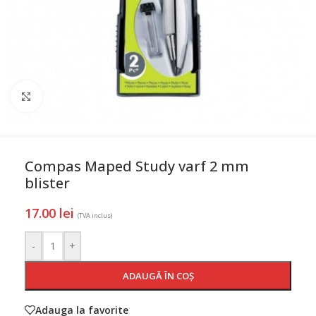
Mareste
Compas Maped Study varf 2 mm
blister
17.00
lei
(TVA inclus)
-
+
ADAUGĂ ÎN COȘ
Adauga la favorite