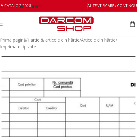
CATALOG 2026
AUTENTIFICARE / CONT NOU
Skip to main content
Prima pagină
/
Hartie & articole din hârtie
/
Articole din hârtie
/
Imprimate tipizate