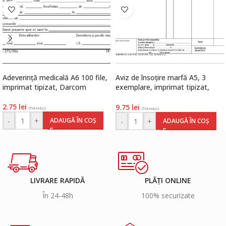
Adeverință medicală A6 100 file,
Aviz de însoțire marfă A5, 3
imprimat tipizat, Darcom
exemplare, imprimat tipizat,
Darcom
2.75
lei
9.75
lei
(TVA inclus)
(TVA inclus)
-
+
ADAUGĂ ÎN COȘ
-
+
ADAUGĂ ÎN COȘ
LIVRARE RAPIDĂ
PLĂȚI ONLINE
În 24-48h
100% securizate