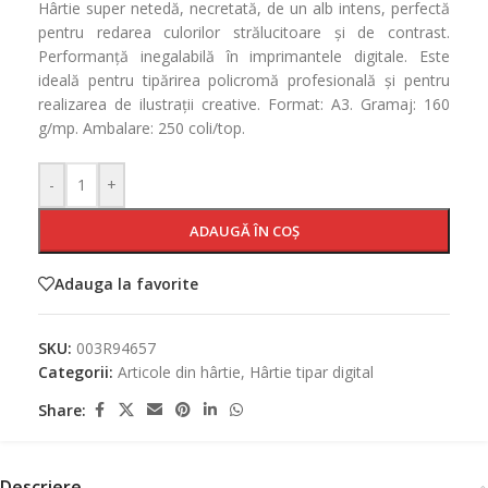
Hârtie super netedă, necretată, de un alb intens, perfectă
pentru redarea culorilor strălucitoare și de contrast.
Performanță inegalabilă în imprimantele digitale. Este
ideală pentru tipărirea policromă profesională și pentru
realizarea de ilustrații creative. Format: A3. Gramaj: 160
g/mp. Ambalare: 250 coli/top.
-
+
ADAUGĂ ÎN COȘ
Adauga la favorite
SKU:
003R94657
Categorii:
Articole din hârtie
,
Hârtie tipar digital
Share:
Descriere