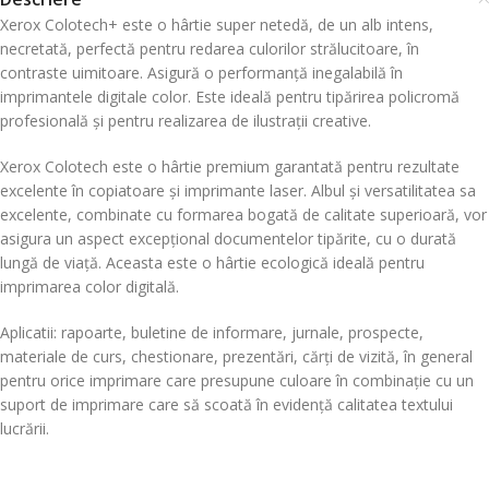
Xerox Colotech+ este o hârtie super netedă, de un alb intens,
necretată, perfectă pentru redarea culorilor strălucitoare, în
contraste uimitoare. Asigură o performanță inegalabilă în
imprimantele digitale color. Este ideală pentru tipărirea policromă
profesională și pentru realizarea de ilustrații creative.
Xerox Colotech este o hârtie premium garantată pentru rezultate
excelente în copiatoare și imprimante laser. Albul și versatilitatea sa
excelente, combinate cu formarea bogată de calitate superioară, vor
asigura un aspect excepțional documentelor tipărite, cu o durată
lungă de viață. Aceasta este o hârtie ecologică ideală pentru
imprimarea color digitală.
Aplicatii: rapoarte, buletine de informare, jurnale, prospecte,
materiale de curs, chestionare, prezentări, cărți de vizită, în general
pentru orice imprimare care presupune culoare în combinație cu un
suport de imprimare care să scoată în evidență calitatea textului
lucrării.