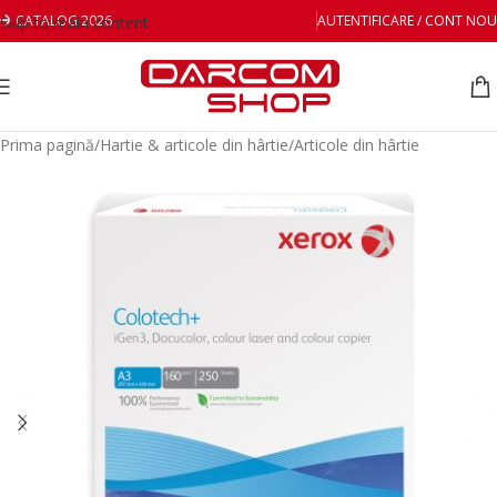
CATALOG 2026
AUTENTIFICARE / CONT NOU
Skip to main content
Prima pagină
/
Hartie & articole din hârtie
/
Articole din hârtie