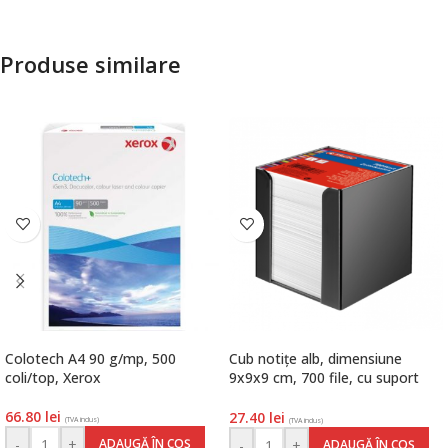
Produse similare
Colotech A4 90 g/mp, 500
Cub notițe alb, dimensiune
coli/top, Xerox
9x9x9 cm, 700 file, cu suport
plastic negru, Herlitz
66.80
lei
27.40
lei
(TVA inclus)
(TVA inclus)
-
+
ADAUGĂ ÎN COȘ
-
+
ADAUGĂ ÎN COȘ