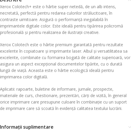
Xerox Colotech+ este o hârtie super netedă, de un alb intens,
necretată, perfectă pentru redarea culorilor strălucitoare, în
contraste uimitoare. Asigură o performanță inegalabilă în
imprimantele digitale color. Este ideală pentru tipărirea policromă
profesională și pentru realizarea de ilustrații creative.
Xerox Colotech este o hârtie premium garantată pentru rezultate
excelente în copiatoare și imprimante laser. Albul și versatilitatea sa
excelente, combinate cu formarea bogată de calitate superioară, vor
asigura un aspect excepțional documentelor tipărite, cu o durată
lungă de viață. Aceasta este o hârtie ecologică ideală pentru
imprimarea color digitală.
Aplicatii: rapoarte, buletine de informare, jurnale, prospecte,
materiale de curs, chestionare, prezentări, cărți de vizită, în general
orice imprimare care presupune culoare în combinație cu un suport
de imprimare care să scoată în evidență calitatea textului lucrării.
Informații suplimentare