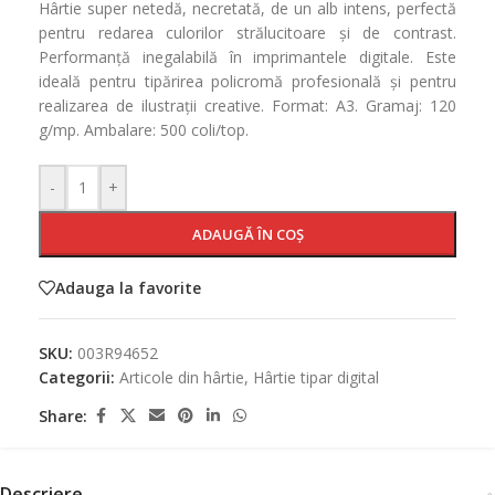
Hârtie super netedă, necretată, de un alb intens, perfectă
pentru redarea culorilor strălucitoare și de contrast.
Performanță inegalabilă în imprimantele digitale. Este
ideală pentru tipărirea policromă profesională și pentru
realizarea de ilustrații creative. Format: A3. Gramaj: 120
g/mp. Ambalare: 500 coli/top.
-
+
ADAUGĂ ÎN COȘ
Adauga la favorite
SKU:
003R94652
Categorii:
Articole din hârtie
,
Hârtie tipar digital
Share:
Descriere