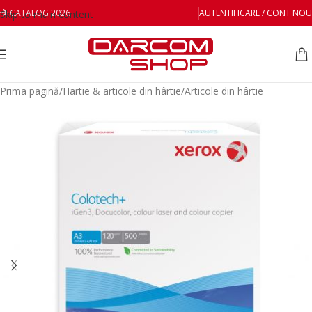
CATALOG 2026
AUTENTIFICARE / CONT NOU
Skip to main content
Prima pagină
/
Hartie & articole din hârtie
/
Articole din hârtie