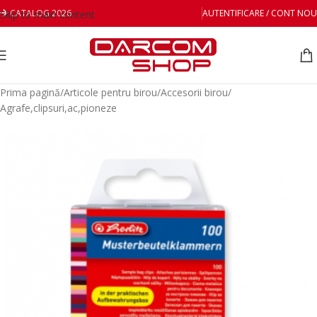
CATALOG 2026
AUTENTIFICARE / CONT NOU
Skip to main content
Prima pagină
/
Articole pentru birou
/
Accesorii birou
/
Agrafe,clipsuri,ac,pioneze