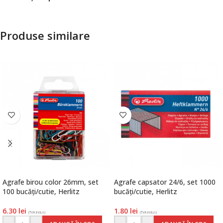
Produse similare
Agrafe birou color 26mm, set
Agrafe capsator 24/6, set 1000
100 bucăți/cutie, Herlitz
bucăți/cutie, Herlitz
6.30
lei
1.80
lei
(TVA inclus)
(TVA inclus)