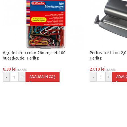
Agrafe birou color 26mm, set 100
Perforator birou 2,
bucăți/cutie, Herlitz
Herlitz
6.30
lei
27.10
lei
(TVA inclus)
(TVA inclus)
-
+
-
+
ADAUGĂ ÎN COȘ
ADAUG