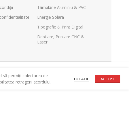
condiții
Tâmplărie Aluminiu & PVC
confidentialitate
Energie Solara
Tipografie & Print Digital
Debitare, Printare CNC &
Laser
d să permiți colectarea de
DETALII
ACCEPT
litatea retragerii acordului.