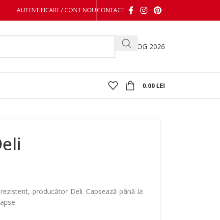
AUTENTIFICARE / CONT NOU
CONTACT
CATALOG 2026
0.00
LEI
eli
 rezistent, producător Deli. Capsează până la
capse.