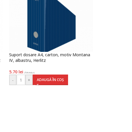
Suport dosare A4, carton, motiv Montana
Tăviță corespond
z
IV, albastru, Herlitz
culoare albastru r
5.70
lei
13.30
lei
(TVA inclus)
(TVA inclus)
-
+
-
+
ADAUGĂ ÎN COȘ
AD