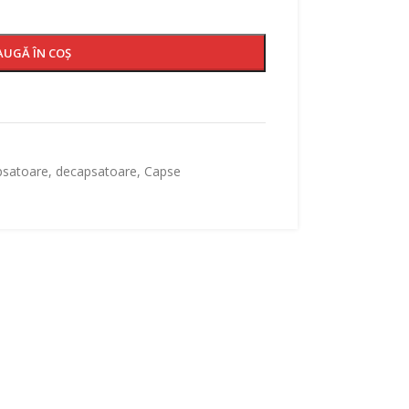
AUGĂ ÎN COȘ
satoare, decapsatoare
,
Capse