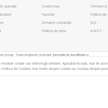
te speciale
Contul meu
Termeni și 
ucatori
Favorite
Politica de 
are
Urmarire comanda
SOL
a
Politica de retur
A.N.P.C.
m Group - Toate drepturile rezervate.
Dezvoltat de GuruMedia.ro
m module cookie sau tehnologii similare. Apăsând Accept, ești de acor
a Politica de Cookies mai multe despre cookie-uri, inclusiv despre posibi