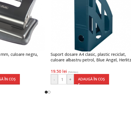
0 mm, culoare negru,
Suport dosare A4 clasic, plastic reciclat,
culoare albastru petrol, Blue Angel, Herlit
19.50
lei
(TVA inclus)
-
+
Ă ÎN COȘ
ADAUGĂ ÎN COȘ