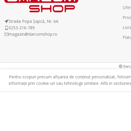
Ofer
Prod
Strada Popa Șapcă, Nr. 6A
Livr
0253-216-789
magazin@darcomshop.ro
Plat
Darco
Pentru scopuri precum afișarea de conținut personalizat, folosi
informații prin cookie-uri sau tehnologii similare. Află in sectiune