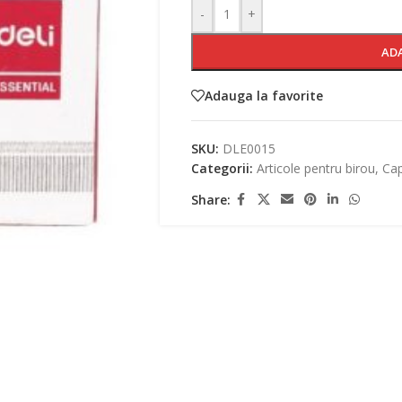
-
+
AD
Adauga la favorite
SKU:
DLE0015
Categorii:
Articole pentru birou
,
Cap
Share: