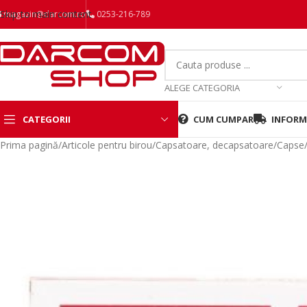
Skip to main content
magazin@darcom.ro
0253-216-789
ALEGE CATEGORIA
CATEGORII
CUM CUMPAR
INFORMA
Prima pagină
/
Articole pentru birou
/
Capsatoare, decapsatoare
/
Capse