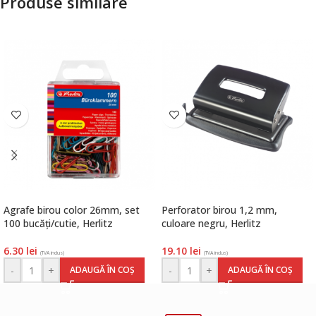
Produse similare
Agrafe birou color 26mm, set
Perforator birou 1,2 mm,
100 bucăți/cutie, Herlitz
culoare negru, Herlitz
6.30
lei
19.10
lei
(TVA inclus)
(TVA inclus)
-
+
-
+
ADAUGĂ ÎN COȘ
ADAUGĂ ÎN COȘ