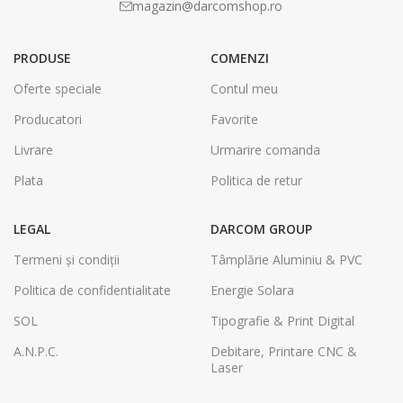
magazin@darcomshop.ro
PRODUSE
COMENZI
Oferte speciale
Contul meu
Producatori
Favorite
Livrare
Urmarire comanda
Plata
Politica de retur
LEGAL
DARCOM GROUP
Termeni și condiții
Tâmplărie Aluminiu & PVC
Politica de confidentialitate
Energie Solara
SOL
Tipografie & Print Digital
A.N.P.C.
Debitare, Printare CNC &
Laser