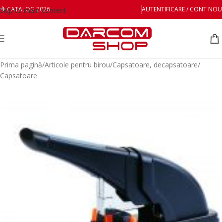
CATALOG 2026
AUTENTIFICARE / CONT NOU
Skip to main content
Prima pagină
/
Articole pentru birou
/
Capsatoare, decapsatoare
/
Capsatoare