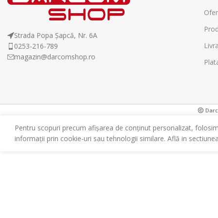
Ofer
Prod
Strada Popa Șapcă, Nr. 6A
Livr
0253-216-789
magazin@darcomshop.ro
Plat
Darco
Pentru scopuri precum afișarea de conținut personalizat, folosi
informații prin cookie-uri sau tehnologii similare. Află in sectiune