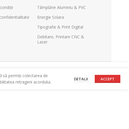
condiții
Tâmplărie Aluminiu & PVC
confidentialitate
Energie Solara
Tipografie & Print Digital
Debitare, Printare CNC &
Laser
d să permiți colectarea de
DETALII
ACCEPT
litatea retragerii acordului.