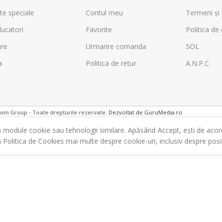
te speciale
Contul meu
Termeni și 
ucatori
Favorite
Politica de 
are
Urmarire comanda
SOL
a
Politica de retur
A.N.P.C.
m Group - Toate drepturile rezervate.
Dezvoltat de GuruMedia.ro
m module cookie sau tehnologii similare. Apăsând Accept, ești de acor
a Politica de Cookies mai multe despre cookie-uri, inclusiv despre posibi