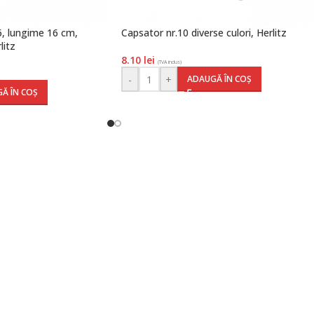
, lungime 16 cm,
Capsator nr.10 diverse culori, Herlitz
litz
8.10
lei
(TVA inclus)
-
+
ADAUGĂ ÎN COȘ
Ă ÎN COȘ