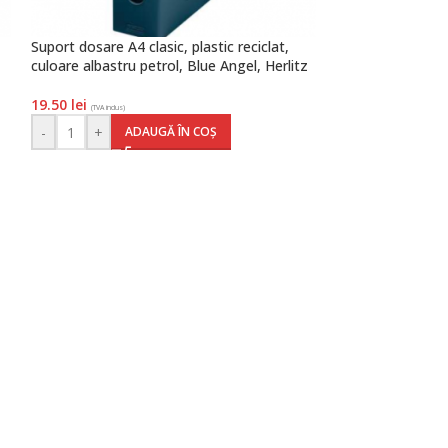
Suport dosare A4 clasic, plastic reciclat,
Tăviță corespond
culoare albastru petrol, Blue Angel, Herlitz
culoare albastru r
19.50
lei
13.30
lei
(TVA inclus)
(TVA inclus)
-
+
-
+
ADAUGĂ ÎN COȘ
AD