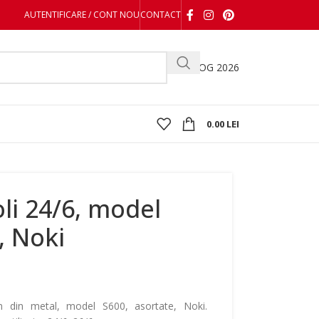
AUTENTIFICARE / CONT NOU
CONTACT
CATALOG 2026
0.00
LEI
li 24/6, model
, Noki
m din metal, model S600, asortate, Noki.