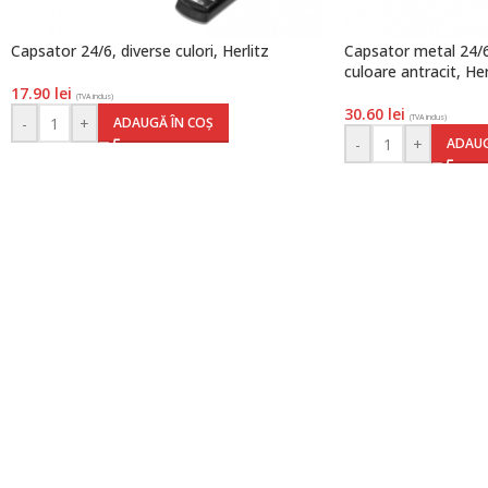
Capsator 24/6, diverse culori, Herlitz
Capsator metal 24/6
culoare antracit, Her
17.90
lei
(TVA inclus)
30.60
lei
(TVA inclus)
-
+
ADAUGĂ ÎN COȘ
-
+
ADAUG