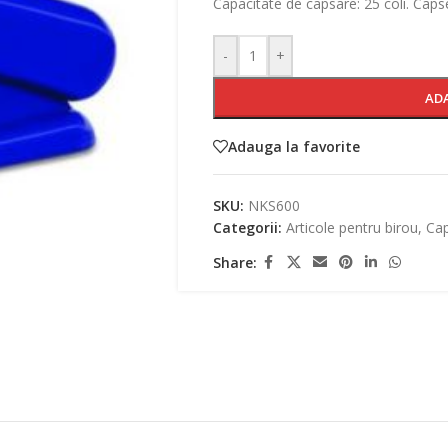
Capacitate de capsare: 25 coli. Capse 
-
+
AD
Adauga la favorite
SKU:
NKS600
Categorii:
Articole pentru birou
,
Ca
Share: