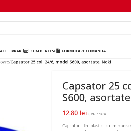
TII LIVRARE
CUM PLATESC
FORMULARE COMANDA
toare
/
Capsator 25 coli 24/6, model S600, asortate, Noki
Capsator 25 co
S600, asortate
12.80
lei
(TVA inclus)
Capsator din plastic cu mecanis