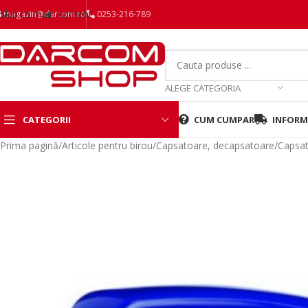
Skip to main content
magazin@darcom.ro
0253-216-789
ALEGE CATEGORIA
CATEGORII
CUM CUMPAR
INFORMA
Prima pagină
/
Articole pentru birou
/
Capsatoare, decapsatoare
/
Capsa