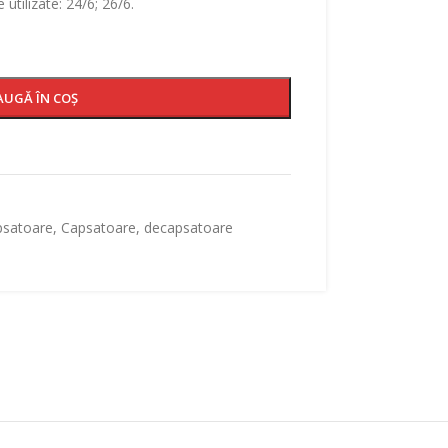
utilizate: 24/6; 26/6.
AUGĂ ÎN COȘ
psatoare
,
Capsatoare, decapsatoare