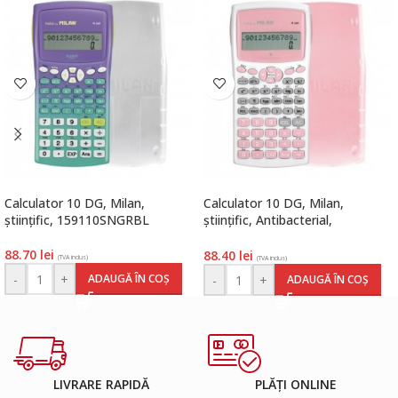
Calculator 10 DG, Milan,
Calculator 10 DG, Milan,
științific, 159110SNGRBL
științific, Antibacterial,
159110IBGPBL
88.70
lei
88.40
lei
(TVA inclus)
(TVA inclus)
-
+
ADAUGĂ ÎN COȘ
-
+
ADAUGĂ ÎN COȘ
LIVRARE RAPIDĂ
PLĂȚI ONLINE