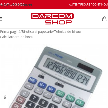
CATALOG 2026
AUTENTIFICARE / CONT NOU
Skip to main content
Prima pagină
/
Birotica si papetarie
/
Tehnica de birou
/
Calculatoare de birou