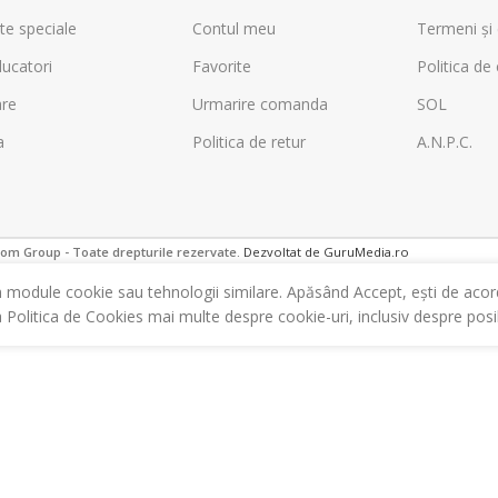
te speciale
Contul meu
Termeni și 
ucatori
Favorite
Politica de 
are
Urmarire comanda
SOL
a
Politica de retur
A.N.P.C.
m Group - Toate drepturile rezervate.
Dezvoltat de GuruMedia.ro
m module cookie sau tehnologii similare. Apăsând Accept, ești de acor
a Politica de Cookies mai multe despre cookie-uri, inclusiv despre posibi