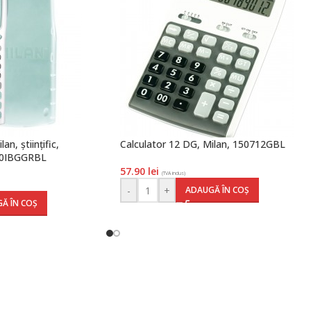
an, științific,
Calculator 12 DG, Milan, 150712GBL
110IBGGRBL
57.90
lei
(TVA inclus)
-
+
ADAUGĂ ÎN COȘ
Ă ÎN COȘ