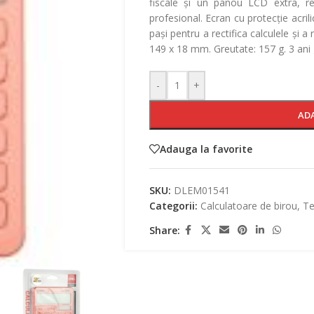
fiscale și un panou LCD extra, reg
profesional. Ecran cu protecție acril
pași pentru a rectifica calculele și 
149 x 18 mm. Greutate: 157 g. 3 ani 
-
+
AD
Adauga la favorite
SKU:
DLEM01541
Categorii:
Calculatoare de birou
,
Te
Share: