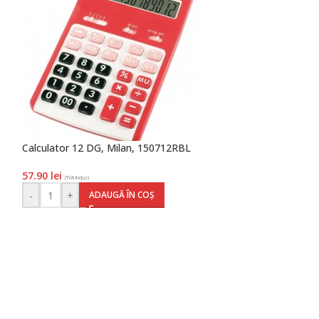
Calculator 12 DG, Milan, 150712RBL
Calculator birou 
Deli
57.90
lei
(TVA inclus)
60.40
lei
(TVA inclus)
-
+
ADAUGĂ ÎN COȘ
-
+
AD