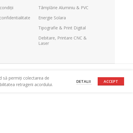
condiții
Tâmplărie Aluminiu & PVC
confidentialitate
Energie Solara
Tipografie & Print Digital
Debitare, Printare CNC &
Laser
d să permiți colectarea de
DETALII
ACCEPT
litatea retragerii acordului.