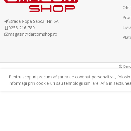
Ofer
Prod
Strada Popa Șapcă, Nr. 6A
Livr
0253-216-789
magazin@darcomshop.ro
Plat
Darco
Pentru scopuri precum afișarea de conținut personalizat, folosi
informații prin cookie-uri sau tehnologii similare. Află in sectiune