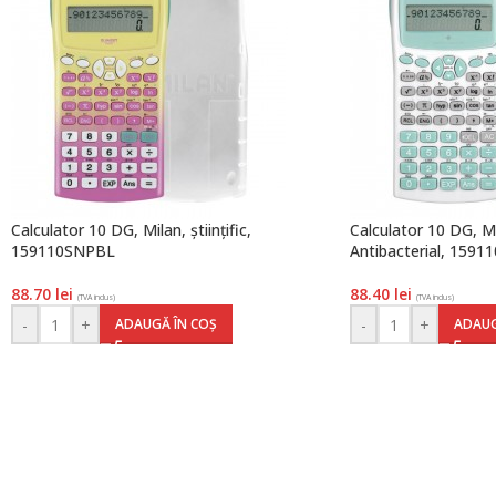
Calculator 10 DG, Milan, științific,
Calculator 10 DG, Mil
159110SNPBL
Antibacterial, 159
88.70
lei
88.40
lei
(TVA inclus)
(TVA inclus)
-
+
-
+
ADAUGĂ ÎN COȘ
ADAUG