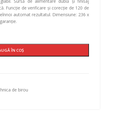
labil. Sursă de alimentare dublă și finisaj
ică. Funcție de verificare și corecție de 120 de
a reînnoi automat rezultatul. Dimensiune: 236 x
garanție.
AUGĂ ÎN COȘ
hnica de birou