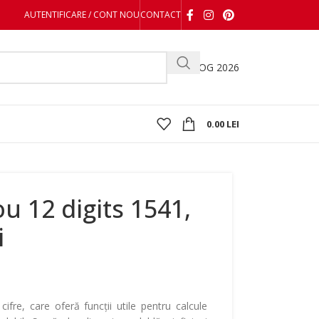
AUTENTIFICARE / CONT NOU
CONTACT
CATALOG 2026
0.00
LEI
ou 12 digits 1541,
i
ifre, care oferă funcții utile pentru calcule