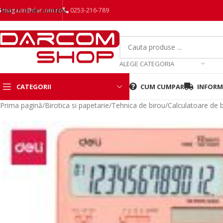
Skip to main content
magazin@darcom.ro
0253-216-789
ALEGE CATEGORIA
CATEGORII
CUM CUMPAR
INFORMA
Prima pagină
/
Birotica si papetarie
/
Tehnica de birou
/
Calculatoare de 