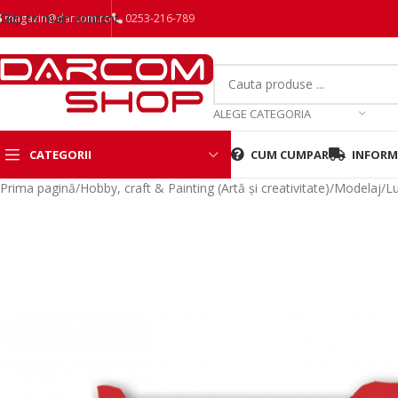
Skip to main content
magazin@darcom.ro
0253-216-789
ALEGE CATEGORIA
CATEGORII
CUM CUMPAR
INFORMA
Prima pagină
/
Hobby, craft & Painting (Artă și creativitate)
/
Modelaj
/
Lu