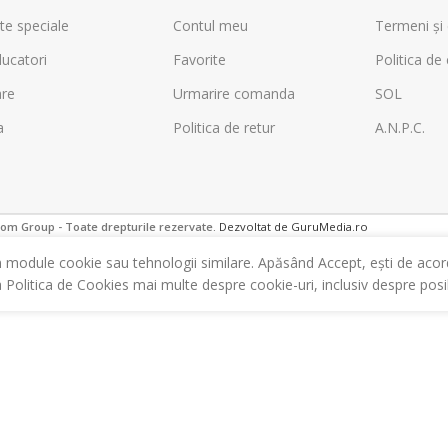
te speciale
Contul meu
Termeni și 
ucatori
Favorite
Politica de 
are
Urmarire comanda
SOL
a
Politica de retur
A.N.P.C.
m Group - Toate drepturile rezervate.
Dezvoltat de GuruMedia.ro
m module cookie sau tehnologii similare. Apăsând Accept, ești de acor
a Politica de Cookies mai multe despre cookie-uri, inclusiv despre posibi