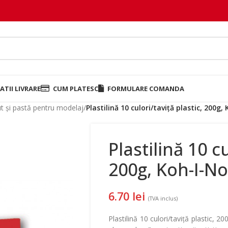
TII LIVRARE
CUM PLATESC
FORMULARE COMANDA
t și pastă pentru modelaj
/
Plastilină 10 culori/taviță plastic, 200g,
Plastilină 10 cu
200g, Koh-I-N
6.70
lei
(TVA inclus)
Plastilină 10 culori/taviță plastic, 