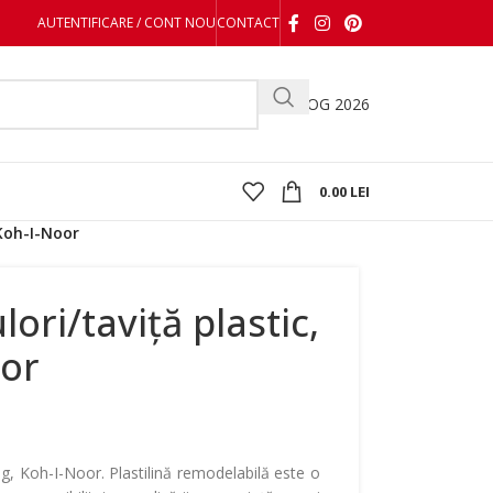
AUTENTIFICARE / CONT NOU
CONTACT
CATALOG 2026
0.00
LEI
 Koh-I-Noor
lori/taviță plastic,
oor
200g, Koh-I-Noor. Plastilină remodelabilă este o