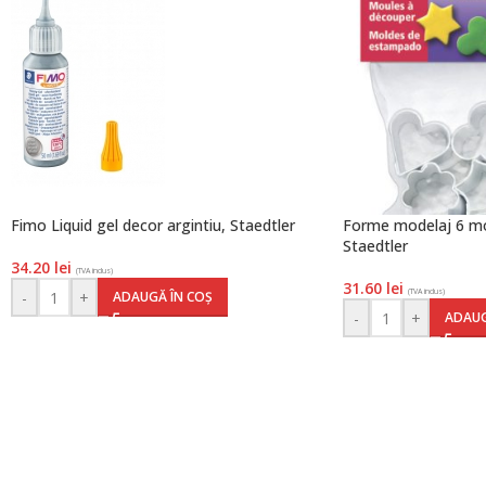
Fimo Liquid gel decor argintiu, Staedtler
Forme modelaj 6 mo
Staedtler
34.20
lei
(TVA inclus)
31.60
lei
(TVA inclus)
-
+
ADAUGĂ ÎN COȘ
-
+
ADAUG