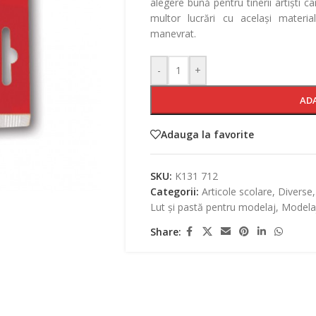
alegere bună pentru tinerii artiști ca
multor lucrări cu același materi
manevrat.
-
+
AD
Adauga la favorite
SKU:
K131 712
Categorii:
Articole scolare
,
Diverse
,
Lut și pastă pentru modelaj
,
Modela
Share: