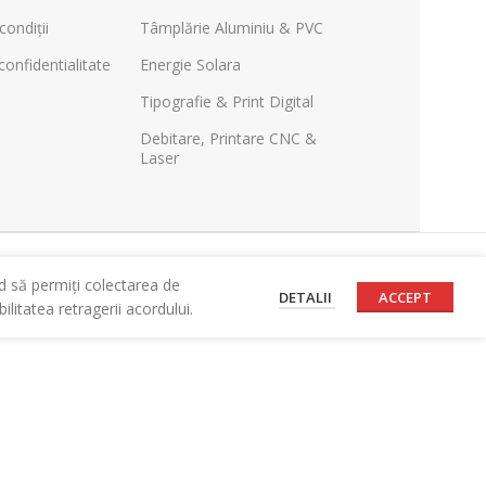
condiții
Tâmplărie Aluminiu & PVC
confidentialitate
Energie Solara
Tipografie & Print Digital
Debitare, Printare CNC &
Laser
d să permiți colectarea de
DETALII
ACCEPT
litatea retragerii acordului.