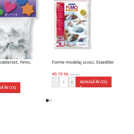
dele/set, Fimo,
Forme modelaj scoici, Staedtler
40.10
lei
(TVA inclus)
-
+
ADAUGĂ ÎN COȘ
Ă ÎN COȘ