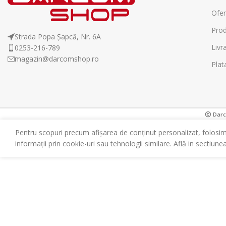
Ofer
Prod
Strada Popa Șapcă, Nr. 6A
Livr
0253-216-789
magazin@darcomshop.ro
Plat
Darco
Pentru scopuri precum afișarea de conținut personalizat, folosi
informații prin cookie-uri sau tehnologii similare. Află in sectiune