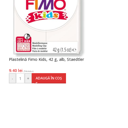
Plastelină Fimo Kids, 42 g, alb, Staedtler
Plastelină Fimo p
g, Staedtler
9.40
lei
(TVA inclus)
50.90
lei
(TVA inclus)
-
+
ADAUGĂ ÎN COȘ
-
+
AD