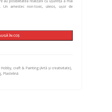
re au posibilitatea realizării cu ușurință a mai
al. Un amestec non-toxic, uleios, ușor de
AUGĂ ÎN COȘ
Hobby, craft & Painting (Artă și creativitate)
,
j
,
Plastelină