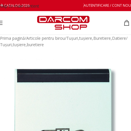
CATALOG 2026
AUTENTIFICARE / CONT NOU
Skip to main content
Prima pagină
/
Articole pentru birou
/
Tușuri,tușiere,Buretiere,Datiere
/
Tușuri,tușiere,buretiere