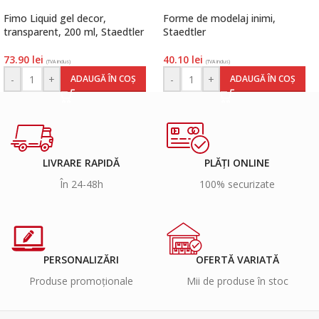
Fimo Liquid gel decor,
Forme de modelaj inimi,
transparent, 200 ml, Staedtler
Staedtler
73.90
lei
40.10
lei
(TVA inclus)
(TVA inclus)
-
+
-
+
ADAUGĂ ÎN COȘ
ADAUGĂ ÎN COȘ
LIVRARE RAPIDĂ
PLĂȚI ONLINE
În 24-48h
100% securizate
PERSONALIZĂRI
OFERTĂ VARIATĂ
Produse promoționale
Mii de produse în stoc