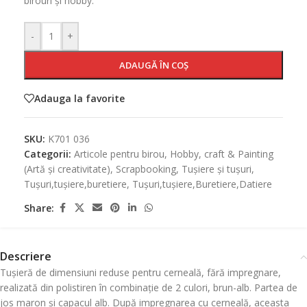
birouri și hobby.
-
+
ADAUGĂ ÎN COȘ
Adauga la favorite
SKU:
K701 036
Categorii:
Articole pentru birou
,
Hobby, craft & Painting
(Artă și creativitate)
,
Scrapbooking
,
Tușiere și tușuri
,
Tușuri,tușiere,buretiere
,
Tușuri,tușiere,Buretiere,Datiere
Share:
Descriere
Tușieră de dimensiuni reduse pentru cerneală, fără impregnare,
realizată din polistiren în combinație de 2 culori, brun-alb. Partea de
jos maron și capacul alb. După impregnarea cu cerneală, aceasta