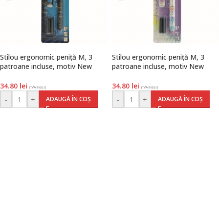
Stilou ergonomic peniță M, 3
Stilou ergonomic peniță M, 3
patroane incluse, motiv New
patroane incluse, motiv New
Batik Fearless, blister, Herlitz
Batik freedom, blister, Herlitz
34.80
lei
34.80
lei
(TVA inclus)
(TVA inclus)
-
+
-
+
ADAUGĂ ÎN COȘ
ADAUGĂ ÎN COȘ