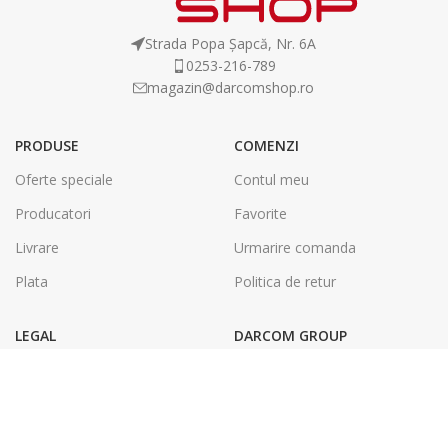
Strada Popa Șapcă, Nr. 6A
0253-216-789
magazin@darcomshop.ro
PRODUSE
COMENZI
Oferte speciale
Contul meu
Producatori
Favorite
Livrare
Urmarire comanda
Plata
Politica de retur
LEGAL
DARCOM GROUP
Termeni și condiții
Tâmplărie Aluminiu & PVC
Politica de confidentialitate
Energie Solara
SOL
Tipografie & Print Digital