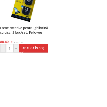
Lame rotative pentru ghilotină
cu disc, 3 buc/set, Fellowes
88.60
lei
(TVA inclus)
-
+
ADAUGĂ ÎN COȘ