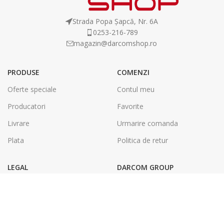
Strada Popa Șapcă, Nr. 6A
0253-216-789
magazin@darcomshop.ro
PRODUSE
COMENZI
Oferte speciale
Contul meu
Producatori
Favorite
Livrare
Urmarire comanda
Plata
Politica de retur
LEGAL
DARCOM GROUP
Termeni și condiții
Tâmplărie Aluminiu & PVC
Politica de confidentialitate
Energie Solara
SOL
Tipografie & Print Digital