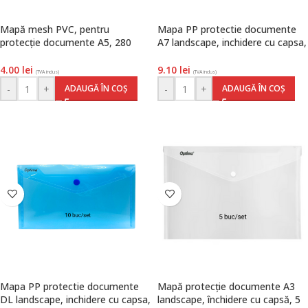
Mapă mesh PVC, pentru
Mapa PP protectie documente
protecție documente A5, 280
A7 landscape, inchidere cu capsa,
microni, translucentă, cu fermoar
10 buc/set, albastru transparent,
roșu, Optima
Optima
4.00
lei
9.10
lei
(TVA inclus)
(TVA inclus)
-
+
-
+
ADAUGĂ ÎN COȘ
ADAUGĂ ÎN COȘ
Mapa PP protectie documente
Mapă protecție documente A3
DL landscape, inchidere cu capsa,
landscape, închidere cu capsă, 5