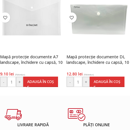
Mapă protecție documente A7
Mapă protecție documente DL
landscape, închidere cu capsă, 10
landscape, închidere cu capsă, 10
buc/set, polipropilenă,
buc/set, polipropilenă,
transparent, Optima
transparent, Optima
9.10
lei
12.80
lei
(TVA inclus)
(TVA inclus)
-
+
-
+
ADAUGĂ ÎN COȘ
ADAUGĂ ÎN COȘ
LIVRARE RAPIDĂ
PLĂȚI ONLINE