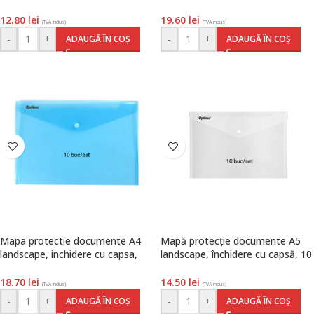
10 buc/set, albastru transparent,
buc/set, polipropilenă,
Optima
transparent, Optima
12.80
lei
19.60
lei
(TVA inclus)
(TVA inclus)
-
+
-
+
ADAUGĂ ÎN COȘ
ADAUGĂ ÎN COȘ
Mapa protectie documente A4
Mapă protecție documente A5
landscape, inchidere cu capsa,
landscape, închidere cu capsă, 10
10/set, polipropilenă, albastru
buc/set, polipropilenă,
transparent, Optima
transparent, Optima
18.70
lei
14.50
lei
(TVA inclus)
(TVA inclus)
-
+
-
+
ADAUGĂ ÎN COȘ
ADAUGĂ ÎN COȘ