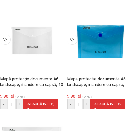
Mapă protecție documente A6
Mapa protectie documente A6
landscape, închidere cu capsă, 10
landscape, inchidere cu capsa,
buc/set, polipropilenă,
10/set, polipropilenă, albastru
transparent, Optima
transparent, Optima
9.90
lei
9.90
lei
(TVA inclus)
(TVA inclus)
-
+
-
+
ADAUGĂ ÎN COȘ
ADAUGĂ ÎN COȘ