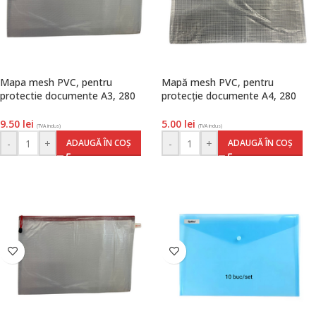
Mapa mesh PVC, pentru
Mapă mesh PVC, pentru
protectie documente A3, 280
protecție documente A4, 280
microni, translucenta, cu fermoar
microni, translucentă, cu fermoar
rosu, Optima
roșu, Optima
9.50
lei
5.00
lei
(TVA inclus)
(TVA inclus)
-
+
-
+
ADAUGĂ ÎN COȘ
ADAUGĂ ÎN COȘ