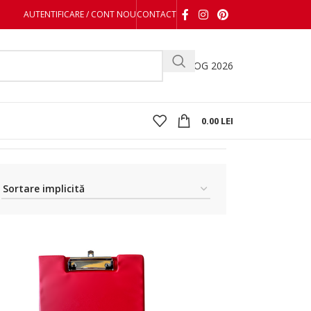
AUTENTIFICARE / CONT NOU
CONTACT
CATALOG 2026
0.00
LEI
Afișez toate cele 3 rezultate