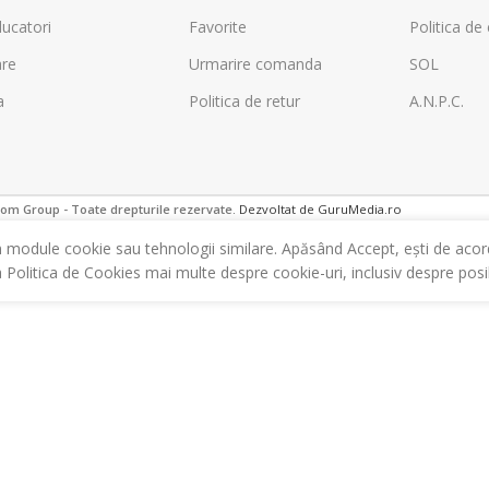
ucatori
Favorite
Politica de 
are
Urmarire comanda
SOL
a
Politica de retur
A.N.P.C.
m Group - Toate drepturile rezervate.
Dezvoltat de GuruMedia.ro
m module cookie sau tehnologii similare. Apăsând Accept, ești de acor
a Politica de Cookies mai multe despre cookie-uri, inclusiv despre posibi