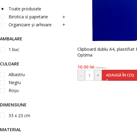
Toate produsele
Birotica si papetarie
Organizare și arhivare
AMBALARE
Clipboard dublu A4, plastifiat 
1 buc
Optima
CULOARE
10.00
lei
(TVA inclus)
Albastru
-
+
ADAUGĂ ÎN COȘ
Negru
Roșu
DIMENSIUNE
33 x 23 cm
MATERIAL