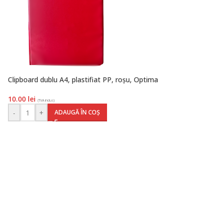
Clipboard dublu A4, plastifiat PP, roșu, Optima
10.00
lei
(TVA inclus)
-
+
ADAUGĂ ÎN COȘ