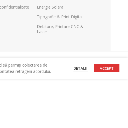
confidentialitate
Energie Solara
Tipografie & Print Digital
Debitare, Printare CNC &
Laser
d să permiți colectarea de
DETALII
ACCEPT
litatea retragerii acordului.