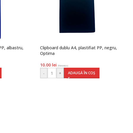
PP, albastru,
Clipboard dublu A4, plastifiat PP, negru,
Optima
10.00
lei
(TVA inclus)
-
+
ADAUGĂ ÎN COȘ