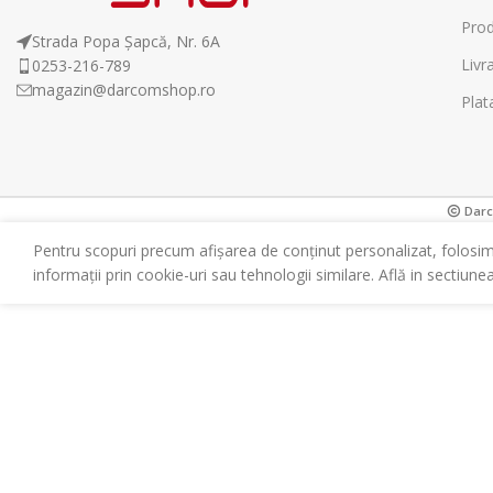
Prod
Strada Popa Șapcă, Nr. 6A
Livr
0253-216-789
magazin@darcomshop.ro
Plat
Darco
Pentru scopuri precum afișarea de conținut personalizat, folosi
informații prin cookie-uri sau tehnologii similare. Află in sectiune