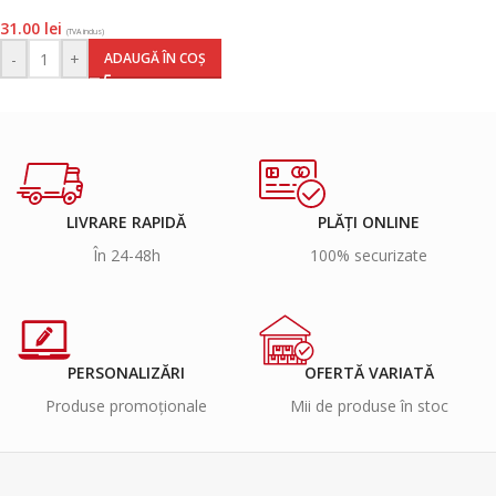
HB, Aquarell, Koh-I-Noor
31.00
lei
(TVA inclus)
-
+
ADAUGĂ ÎN COȘ
LIVRARE RAPIDĂ
PLĂȚI ONLINE
În 24-48h
100% securizate
PERSONALIZĂRI
OFERTĂ VARIATĂ
Produse promoționale
Mii de produse în stoc