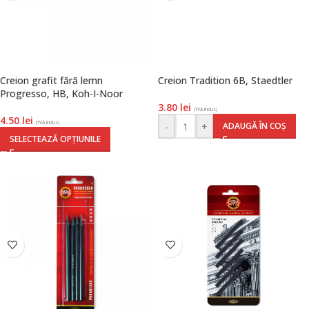
Creion grafit fără lemn
Creion Tradition 6B, Staedtler
Progresso, HB, Koh-I-Noor
3.80
lei
(TVA inclus)
4.50
lei
(TVA inclus)
-
+
ADAUGĂ ÎN COȘ
SELECTEAZĂ OPȚIUNILE