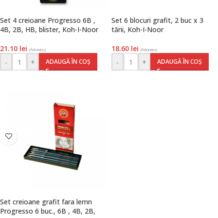
Set 4 creioane Progresso 6B ,
Set 6 blocuri grafit, 2 buc x 3
4B, 2B, HB, blister, Koh-I-Noor
tării, Koh-I-Noor
21.10
lei
18.60
lei
(TVA inclus)
(TVA inclus)
-
+
-
+
ADAUGĂ ÎN COȘ
ADAUGĂ ÎN COȘ
Set creioane grafit fara lemn
Progresso 6 buc., 6B , 4B, 2B,