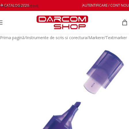
CATALOG 2026
AUTENTIFICARE / CONT NOU
Skip to main content
Prima pagină
/
Instrumente de scris si corectura
/
Markere
/
Textmarker