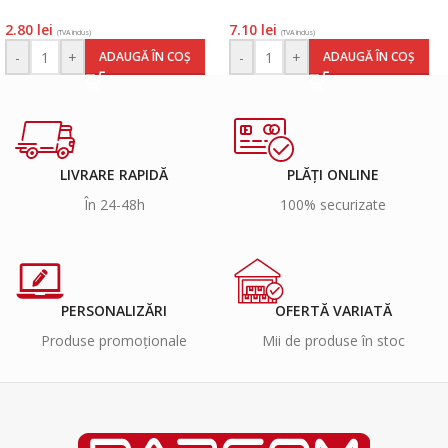
2.80
lei
7.10
lei
(TVA inclus)
(TVA inclus)
-
+
-
+
ADAUGĂ ÎN COȘ
ADAUGĂ ÎN COȘ
LIVRARE RAPIDĂ
PLĂȚI ONLINE
În 24-48h
100% securizate
PERSONALIZĂRI
OFERTĂ VARIATĂ
Produse promoționale
Mii de produse în stoc