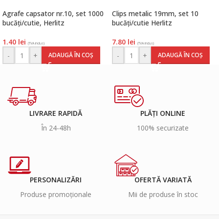
Agrafe capsator nr.10, set 1000
Clips metalic 19mm, set 10
bucăți/cutie, Herlitz
bucăți/cutie Herlitz
1.40
lei
7.80
lei
(TVA inclus)
(TVA inclus)
-
+
-
+
ADAUGĂ ÎN COȘ
ADAUGĂ ÎN COȘ
LIVRARE RAPIDĂ
PLĂȚI ONLINE
În 24-48h
100% securizate
PERSONALIZĂRI
OFERTĂ VARIATĂ
Produse promoționale
Mii de produse în stoc