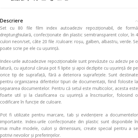
Descriere
Set cu 80 file film index autoadeziv repoziționabil, de formă
dreptunghiulară, confecționate din plastic semitransparent color, în 4
culori neon/set, câte 20 file /culoare: roșu, galben, albastru, verde. Se
poate scrie pe ele cu ușurință.
Index-urile autoadezive repoziționabile sunt prevăzute cu adeziv pe o
latură, cu ajutorul căruia pot fi lipite și apoi dezlipite cu ușurință de pe
orice tip de suprafață, fără a deteriora suprafețele. Sunt destinate
pentru organizarea diferitelor tipuri de documentații, fiind folosite la
separarea documentelor. Pentru că setul este multicolor, acesta este
foarte util și la clasificarea cu ușurință a înscrisurilor, folosind o
codificare în funcție de culoare.
Pot fi utilizate pentru marcare, tab și evidențiere a documentelor
importante. Index-urile confecționate din plastic sunt disponibile în
mai multe modele, culori și dimensiuni, create special pentru a se
potrivi nevoilor și preferințelor.