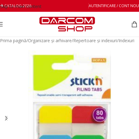
CATALOG 2026
AUTENTIFICARE / CONT NOU
Skip to main content
Prima pagină
/
Organizare și arhivare
/
Repertoare și indexuri
/
Indexuri