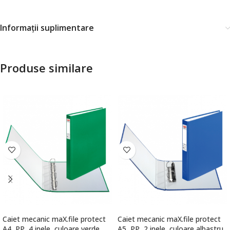
Informații suplimentare
Produse similare
Caiet mecanic maX.file protect
Caiet mecanic maX.file protect
A4, PP, 4 inele, culoare verde,
A5, PP, 2 inele, culoare albastru,