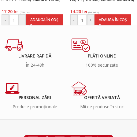
Herlitz
Herlitz
17.20
lei
14.20
lei
(TVA inclus)
(TVA inclus)
-
+
-
+
ADAUGĂ ÎN COȘ
ADAUGĂ ÎN COȘ
LIVRARE RAPIDĂ
PLĂȚI ONLINE
În 24-48h
100% securizate
PERSONALIZĂRI
OFERTĂ VARIATĂ
Produse promoționale
Mii de produse în stoc