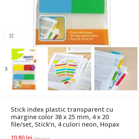
Mareste
Stick index plastic transparent cu
margine color 38 x 25 mm, 4 x 20
file/set, Stick’n, 4 culori neon, Hopax
10.80
lei
(TVA inclus)