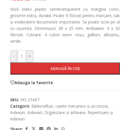
Stick index plastic semitransparent cu margine color,
grosime extra, durabil. Poate fi folosit pentru marcare, tab
și evidențiere documente importante. Se poate scrie pe el
cu ușurință. Dimensiuni: 38 x 25 mm. Ambalare: 4 x 20
file/set. Culoare: 4 culori neon: roșu, galben, albastru,
verde.
-
+
ADAUGĂ ÎN COȘ
Adauga la favorite
SKU:
HO-21607
Categorii:
Bibliorafturi, caiete mecanice și accesorii
,
Indexuri
,
Indexuri
,
Organizare și arhivare
,
Repertoare și
indexuri
Share: