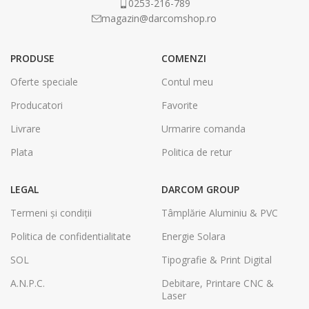
0253-216-789
magazin@darcomshop.ro
PRODUSE
COMENZI
Oferte speciale
Contul meu
Producatori
Favorite
Livrare
Urmarire comanda
Plata
Politica de retur
LEGAL
DARCOM GROUP
Termeni și condiții
Tâmplărie Aluminiu & PVC
Politica de confidentialitate
Energie Solara
SOL
Tipografie & Print Digital
A.N.P.C.
Debitare, Printare CNC &
Laser