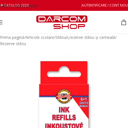
CATALOG 2026
AUTENTIFICARE / CONT NOU
Skip to main content
Prima pagină
/
Articole scolare
/
Stilouri,rezerve stilou și cerneală
/
Rezerve stilou