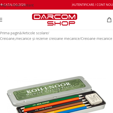
CATALOG 2026
AUTENTIFICARE / CONT NOU
Skip to main content
Prima pagină
/
Articole scolare
/
Creioane,mecanice și rezerve creioane mecanice
/
Creioane mecanice