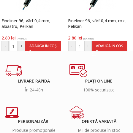
Fineliner 96, vârf 0,4 mm,
Fineliner 96, vârf 0,4 mm, roz,
albastru, Pelikan
Pelikan
2.80
lei
2.80
lei
(TVA inclus)
(TVA inclus)
-
+
-
+
ADAUGĂ ÎN COȘ
ADAUGĂ ÎN COȘ
LIVRARE RAPIDĂ
PLĂȚI ONLINE
În 24-48h
100% securizate
PERSONALIZĂRI
OFERTĂ VARIATĂ
Produse promoționale
Mii de produse în stoc