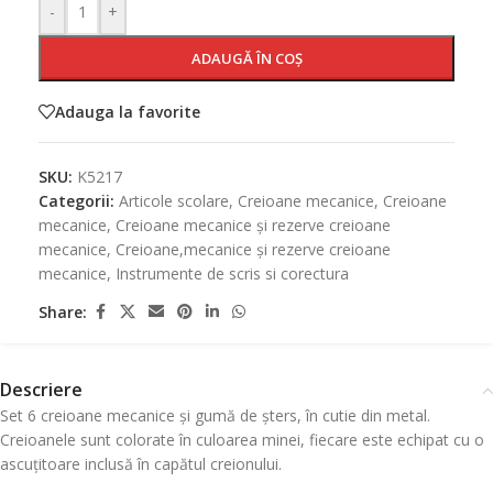
-
+
ADAUGĂ ÎN COȘ
Adauga la favorite
SKU:
K5217
Categorii:
Articole scolare
,
Creioane mecanice
,
Creioane
mecanice
,
Creioane mecanice și rezerve creioane
mecanice
,
Creioane,mecanice și rezerve creioane
mecanice
,
Instrumente de scris si corectura
Share:
Descriere
Set 6 creioane mecanice și gumă de șters, în cutie din metal.
Creioanele sunt colorate în culoarea minei, fiecare este echipat cu o
ascuțitoare inclusă în capătul creionului.