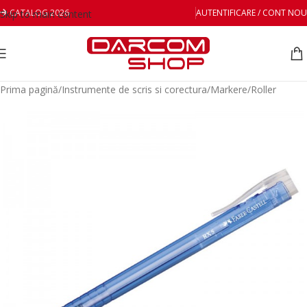
CATALOG 2026
AUTENTIFICARE / CONT NOU
Skip to main content
Prima pagină
/
Instrumente de scris si corectura
/
Markere
/
Roller