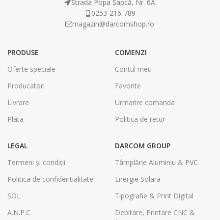
Strada Popa Șapcă, Nr. 6A
0253-216-789
magazin@darcomshop.ro
PRODUSE
COMENZI
Oferte speciale
Contul meu
Producatori
Favorite
Livrare
Urmarire comanda
Plata
Politica de retur
LEGAL
DARCOM GROUP
Termeni și condiții
Tâmplărie Aluminiu & PVC
Politica de confidentialitate
Energie Solara
SOL
Tipografie & Print Digital
A.N.P.C.
Debitare, Printare CNC &