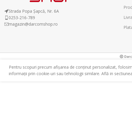
Prod
Strada Popa Șapcă, Nr. 6A
Livr
0253-216-789
magazin@darcomshop.ro
Plat
Darco
Pentru scopuri precum afișarea de conținut personalizat, folosi
informații prin cookie-uri sau tehnologii similare. Află in sectiune