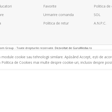
ucatori
Favorite
Politica de 
are
Urmarire comanda
SOL
a
Politica de retur
A.N.P.C.
m Group - Toate drepturile rezervate.
Dezvoltat de GuruMedia.ro
m module cookie sau tehnologii similare. Apăsând Accept, ești de acor
a Politica de Cookies mai multe despre cookie-uri, inclusiv despre posibi