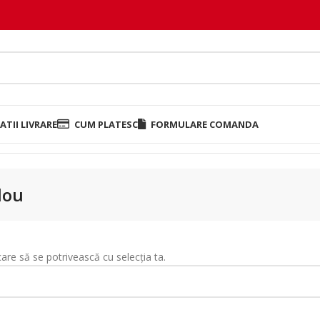
TII LIVRARE
CUM PLATESC
FORMULARE COMANDA
ilou
care să se potrivească cu selecția ta.