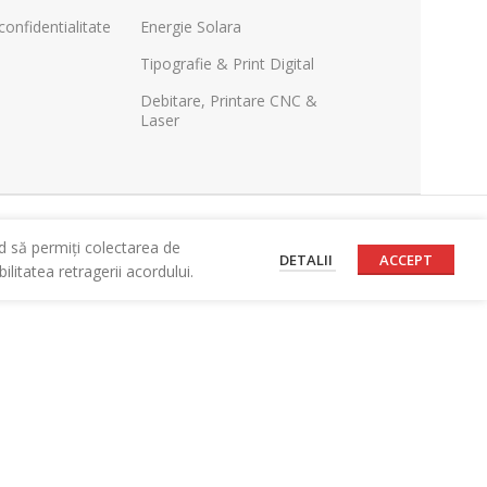
confidentialitate
Energie Solara
Tipografie & Print Digital
Debitare, Printare CNC &
Laser
d să permiți colectarea de
DETALII
ACCEPT
litatea retragerii acordului.