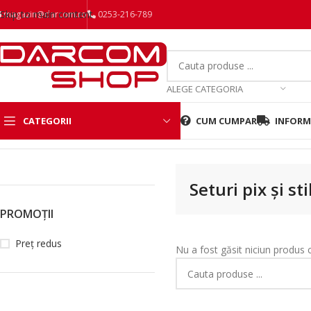
Skip to main content
magazin@darcom.ro
0253-216-789
ALEGE CATEGORIA
CATEGORII
CUM CUMPAR
INFORMA
Prima pagină
/
Produse etichetate „Seturi pix și stilou”
Seturi pix și st
PROMOȚII
Preț redus
Nu a fost găsit niciun produs 