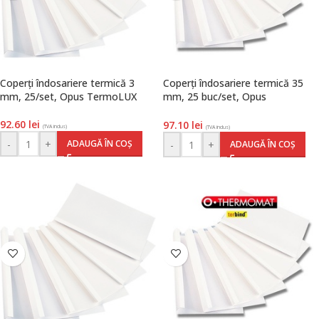
Coperți îndosariere termică 3
Coperți îndosariere termică 35
mm, 25/set, Opus TermoLUX
mm, 25 buc/set, Opus
TermoMat
92.60
lei
97.10
lei
(TVA inclus)
(TVA inclus)
-
+
ADAUGĂ ÎN COȘ
-
+
ADAUGĂ ÎN COȘ