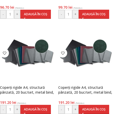
TermoMat
TermoMat
96.70
lei
99.70
lei
(TVA inclus)
(TVA inclus)
-
+
-
+
ADAUGĂ ÎN COȘ
ADAUGĂ ÎN COȘ
Coperți rigide A4, structură
Coperți rigide A4, structură
pânzată, 20 buc/set, metal bind,
pânzată, 20 buc/set, metal bind,
Opus, Classic, albastru
Opus, Classic, bordeaux
191.20
lei
191.20
lei
(TVA inclus)
(TVA inclus)
-
+
-
+
ADAUGĂ ÎN COȘ
ADAUGĂ ÎN COȘ