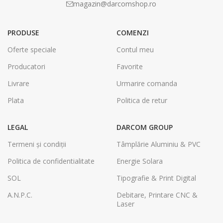
magazin@darcomshop.ro
PRODUSE
COMENZI
Oferte speciale
Contul meu
Producatori
Favorite
Livrare
Urmarire comanda
Plata
Politica de retur
LEGAL
DARCOM GROUP
Termeni și condiții
Tâmplărie Aluminiu & PVC
Politica de confidentialitate
Energie Solara
SOL
Tipografie & Print Digital
A.N.P.C.
Debitare, Printare CNC &
Laser