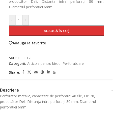
producător Deli. Distanța între perforații 80 mm.
Diametrul perforației 6mm.
-
+
ADAUGĂ ÎN COȘ
Adauga la favorite
SKU:
DLE0120
Categorii:
Articole pentru birou
,
Perforatoare
Share:
Descriere
Perforator metalic, capacitate de perforare: 40 file, E0120,
producător Deli. Distanța între perforații 80 mm. Diametrul
perforației 6mm.