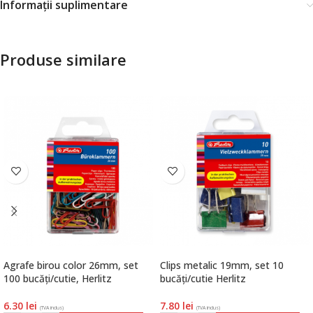
Informații suplimentare
Produse similare
Agrafe birou color 26mm, set
Clips metalic 19mm, set 10
100 bucăți/cutie, Herlitz
bucăți/cutie Herlitz
6.30
lei
7.80
lei
(TVA inclus)
(TVA inclus)