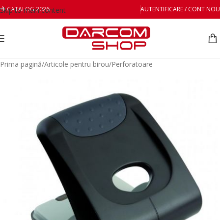
CATALOG 2026
AUTENTIFICARE / CONT NOU
Skip to main content
Prima pagină
/
Articole pentru birou
/
Perforatoare