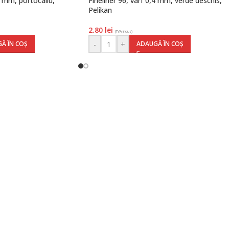
4 mm, portocaliu,
Fineliner 96, vârf 0,4 mm, verde deschis,
Pelikan
2.80
lei
(TVA inclus)
-
+
Ă ÎN COȘ
ADAUGĂ ÎN COȘ