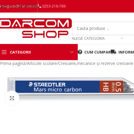
Skip to main content
magazin@darcom.ro
0253-216-789
ALEGE CATEGORIA
CATEGORII
CUM CUMPAR
INFORMA
Prima pagină
/
Articole scolare
/
Creioane,mecanice și rezerve creioan
Mareste