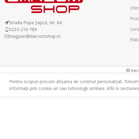
Ofer
Prod
Strada Popa Șapcă, Nr. 6A
Livr
0253-216-789
magazin@darcomshop.ro
Plat
Darco
Pentru scopuri precum afișarea de conținut personalizat, folosi
informații prin cookie-uri sau tehnologii similare. Află in sectiune