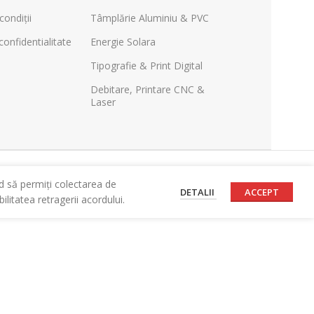
condiții
Tâmplărie Aluminiu & PVC
confidentialitate
Energie Solara
Tipografie & Print Digital
Debitare, Printare CNC &
Laser
d să permiți colectarea de
DETALII
ACCEPT
litatea retragerii acordului.