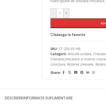
toate tipurile de creioane mecanice.
-
+
AD
Adauga la favorite
SKU:
ST-250-05-HB
Categorii:
Articole scolare
,
Creioan
Creioane,mecanice și rezerve creio
corectura
,
Rezerve creioane
,
Rezerv
Share:
DESCRIERE
INFORMAȚII SUPLIMENTARE