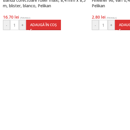
Bandă corectoare roller maxi, 8,4 mm x 8,5
Fineliner 96, vârf 0,
m, blister, blanco, Pelikan
Pelikan
16.70
lei
2.80
lei
(TVA inclus)
(TVA inclus)
-
+
-
+
ADAUGĂ ÎN COȘ
ADAUG