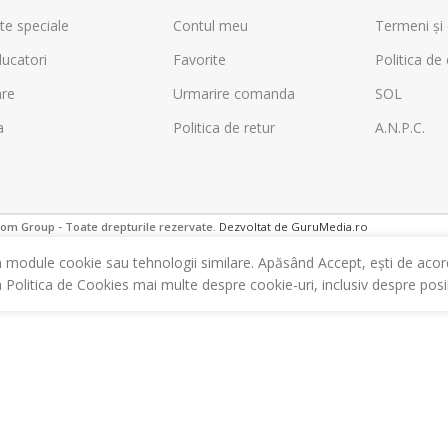
te speciale
Contul meu
Termeni și 
ucatori
Favorite
Politica de 
are
Urmarire comanda
SOL
a
Politica de retur
A.N.P.C.
m Group - Toate drepturile rezervate.
Dezvoltat de GuruMedia.ro
m module cookie sau tehnologii similare. Apăsând Accept, ești de acor
a Politica de Cookies mai multe despre cookie-uri, inclusiv despre posibi