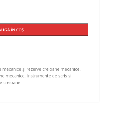
AUGĂ ÎN COȘ
e mecanice și rezerve creioane mecanice
,
ane mecanice
,
Instrumente de scris si
e creioane