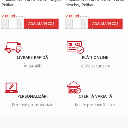
Pelikan
deschis, Pelikan
2.80
lei
2.80
lei
(TVA inclus)
(TVA inclus)
-
+
-
+
ADAUGĂ ÎN COȘ
ADAUGĂ ÎN COȘ
LIVRARE RAPIDĂ
PLĂȚI ONLINE
În 24-48h
100% securizate
PERSONALIZĂRI
OFERTĂ VARIATĂ
Produse promoționale
Mii de produse în stoc