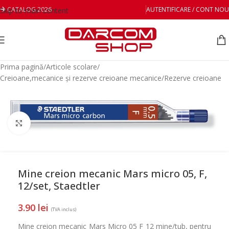
CATALOG 2026
AUTENTIFICARE / CONT NOU
Skip to main content
Prima pagină
/
Articole scolare
/
Creioane,mecanice și rezerve creioane mecanice
/
Rezerve creioane
Mareste
Mine creion mecanic Mars micro 05, F,
12/set, Staedtler
3.90
lei
(TVA inclus)
Mine creion mecanic Mars Micro 05 F 12 mine/tub, pentru