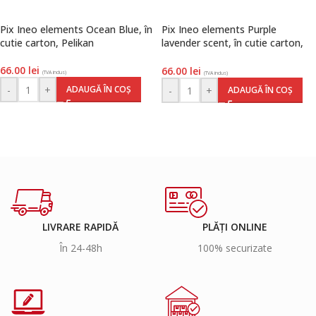
Pix Ineo elements Ocean Blue, în
Pix Ineo elements Purple
cutie carton, Pelikan
lavender scent, în cutie carton,
Pelikan
66.00
lei
66.00
lei
(TVA inclus)
(TVA inclus)
-
+
ADAUGĂ ÎN COȘ
-
+
ADAUGĂ ÎN COȘ
LIVRARE RAPIDĂ
PLĂȚI ONLINE
În 24-48h
100% securizate