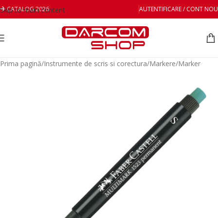
CATALOG 2026
AUTENTIFICARE / CONT NOU
Skip to main content
Prima pagină
/
Instrumente de scris si corectura
/
Markere
/
Marker