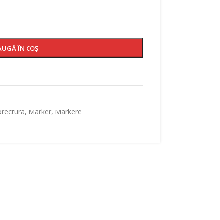
AUGĂ ÎN COȘ
orectura
,
Marker
,
Markere