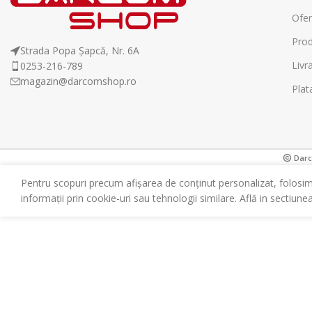
Ofer
Prod
Strada Popa Șapcă, Nr. 6A
Livr
0253-216-789
magazin@darcomshop.ro
Plat
Darco
Pentru scopuri precum afișarea de conținut personalizat, folosi
informații prin cookie-uri sau tehnologii similare. Află in sectiune