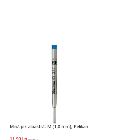
Mină pix albastră, M (1,0 mm), Pelikan
Pix snap K10, cor
blister, Pelikan
11.90
lei
(TVA inclus)