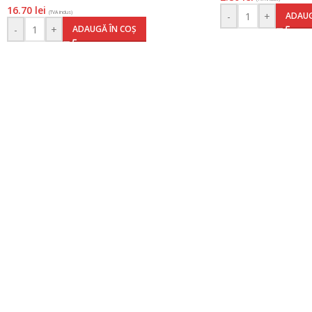
16.70
lei
(TVA inclus)
-
+
ADAUG
-
+
ADAUGĂ ÎN COȘ