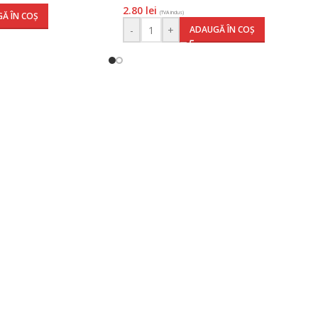
2.80
lei
(TVA inclus)
Ă ÎN COȘ
-
+
ADAUGĂ ÎN COȘ