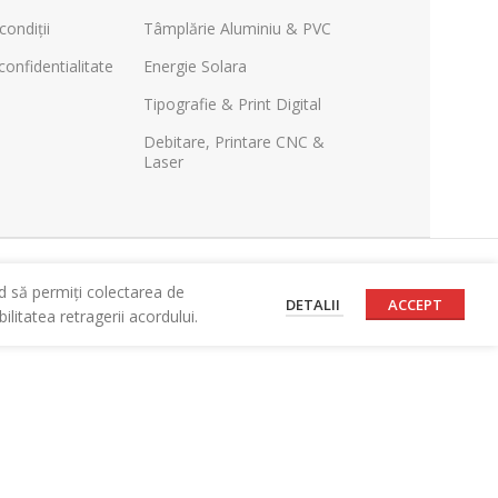
condiții
Tâmplărie Aluminiu & PVC
confidentialitate
Energie Solara
Tipografie & Print Digital
Debitare, Printare CNC &
Laser
d să permiți colectarea de
DETALII
ACCEPT
litatea retragerii acordului.