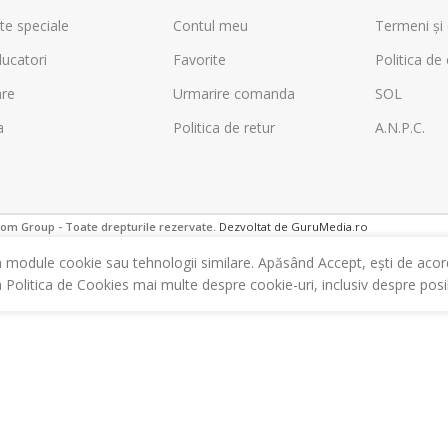
te speciale
Contul meu
Termeni și 
ucatori
Favorite
Politica de 
are
Urmarire comanda
SOL
a
Politica de retur
A.N.P.C.
m Group - Toate drepturile rezervate.
Dezvoltat de GuruMedia.ro
m module cookie sau tehnologii similare. Apăsând Accept, ești de acor
a Politica de Cookies mai multe despre cookie-uri, inclusiv despre posibi