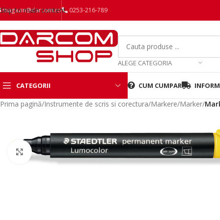
Skip to main content
magazin@darcom.ro
0253-216-789
ALEGE CATEGORIA
CATEGORII
CUM CUMPAR
INFORMA
Prima pagină
/
Instrumente de scris si corectura
/
Markere
/
Marker
/
Mark
Mareste