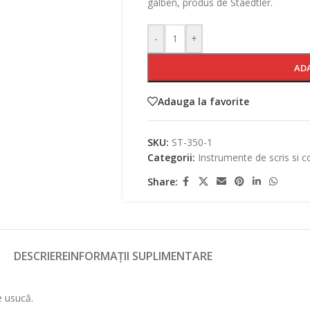
galben, produs de Staedtler.
-
+
AD
Adauga la favorite
SKU:
ST-350-1
Categorii:
Instrumente de scris si c
Share:
DESCRIERE
INFORMAȚII SUPLIMENTARE
e usucă.