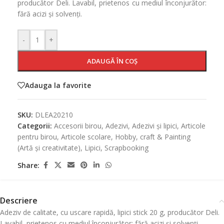
producător Deli. Lavabil, prietenos cu mediul înconjurător:
fără acizi și solvenți.
-
+
ADAUGĂ ÎN COȘ
Adauga la favorite
SKU:
DLEA20210
Categorii:
Accesorii birou
,
Adezivi
,
Adezivi și lipici
,
Articole
pentru birou
,
Articole scolare
,
Hobby, craft & Painting
(Artă și creativitate)
,
Lipici
,
Scrapbooking
Share:
Descriere
Adeziv de calitate, cu uscare rapidă, lipici stick 20 g, producător Deli.
Lavabil, prietenos cu mediul înconjurător: fără acizi și solvenți.