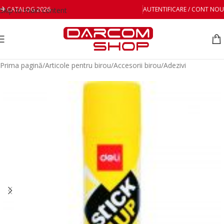
CATALOG 2026
AUTENTIFICARE / CONT NOU
Skip to main content
Prima pagină
/
Articole pentru birou
/
Accesorii birou
/
Adezivi