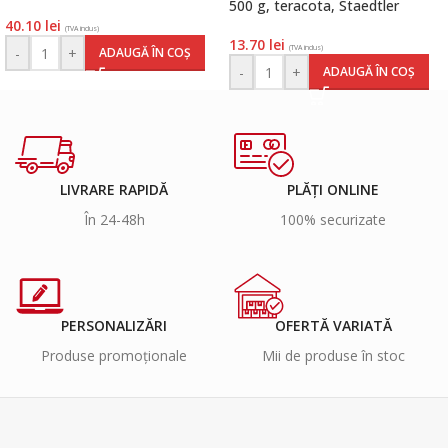
500 g, teracota, Staedtler
40.10
lei
(TVA inclus)
13.70
lei
(TVA inclus)
-
+
ADAUGĂ ÎN COȘ
-
+
ADAUGĂ ÎN COȘ
LIVRARE RAPIDĂ
PLĂȚI ONLINE
În 24-48h
100% securizate
PERSONALIZĂRI
OFERTĂ VARIATĂ
Produse promoționale
Mii de produse în stoc