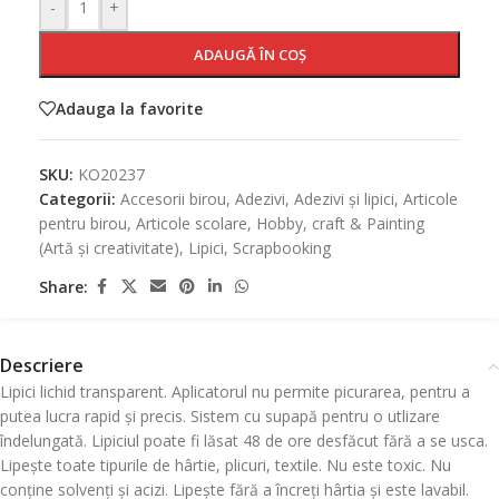
-
+
ADAUGĂ ÎN COȘ
Adauga la favorite
SKU:
KO20237
Categorii:
Accesorii birou
,
Adezivi
,
Adezivi și lipici
,
Articole
pentru birou
,
Articole scolare
,
Hobby, craft & Painting
(Artă și creativitate)
,
Lipici
,
Scrapbooking
Share:
Descriere
Lipici lichid transparent. Aplicatorul nu permite picurarea, pentru a
putea lucra rapid și precis. Sistem cu supapă pentru o utlizare
îndelungată. Lipiciul poate fi lăsat 48 de ore desfăcut fără a se usca.
Lipește toate tipurile de hârtie, plicuri, textile. Nu este toxic. Nu
conține solvenți și acizi. Lipește fără a încreți hârtia și este lavabil.