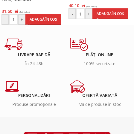
40.10
lei
(TVA inclus)
31.60
lei
(TVA inclus)
-
+
ADAUGĂ ÎN COȘ
-
+
ADAUGĂ ÎN COȘ
LIVRARE RAPIDĂ
PLĂȚI ONLINE
În 24-48h
100% securizate
PERSONALIZĂRI
OFERTĂ VARIATĂ
Produse promoționale
Mii de produse în stoc