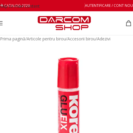
CATALOG 2026
AUTENTIFICARE / CONT NOU
Skip to main content
Prima pagină
/
Articole pentru birou
/
Accesorii birou
/
Adezivi