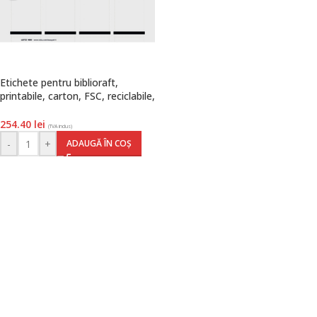
Etichete pentru biblioraft,
printabile, carton, FSC, reciclabile,
80 mm, 100 buc./set, alb, Leitz
254.40
lei
(TVA inclus)
-
+
ADAUGĂ ÎN COȘ