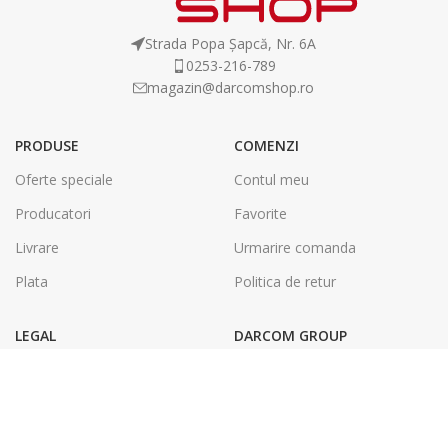
Strada Popa Șapcă, Nr. 6A
0253-216-789
magazin@darcomshop.ro
PRODUSE
COMENZI
Oferte speciale
Contul meu
Producatori
Favorite
Livrare
Urmarire comanda
Plata
Politica de retur
LEGAL
DARCOM GROUP
Termeni și condiții
Tâmplărie Aluminiu & PVC
Politica de confidentialitate
Energie Solara
SOL
Tipografie & Print Digital