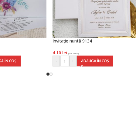
Invitație nuntă 9134
4.10
lei
(TVA inclus)
-
+
Ă ÎN COȘ
ADAUGĂ ÎN COȘ