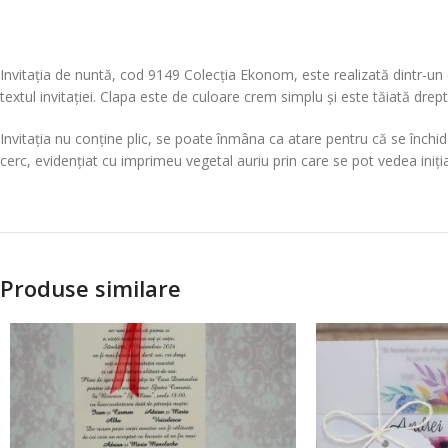
Invitația de nuntă, cod 9149 Colecția Ekonom, este realizată dintr-un c
textul invitației. Clapa este de culoare crem simplu și este tăiată dre
Invitația nu conține plic, se poate înmâna ca atare pentru că se închide
cerc, evidențiat cu imprimeu vegetal auriu prin care se pot vedea inițiale
Produse similare