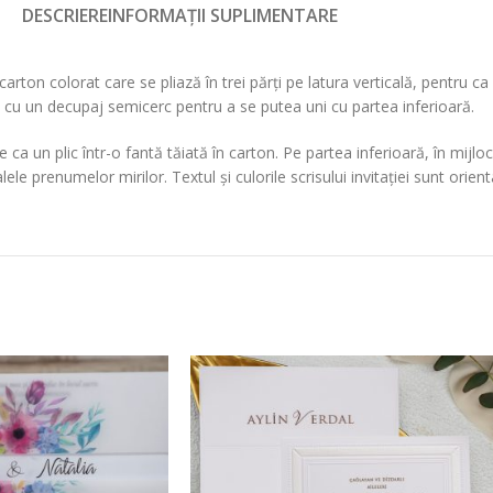
DESCRIERE
INFORMAȚII SUPLIMENTARE
arton colorat care se pliază în trei părți pe latura verticală, pentru c
pt cu un decupaj semicerc pentru a se putea uni cu partea inferioară.
 ca un plic într-o fantă tăiată în carton. Pe partea inferioară, în mijlo
le prenumelor mirilor. Textul și culorile scrisului invitației sunt orient