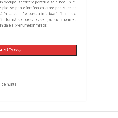
 un decupaj semicerc pentru a se putea uni cu
ne plic, se poate înmâna ca atare pentru că se
tă în carton. Pe partea inferioară, în mijloc,
j în formă de cerc, evidențiat cu imprimeu
nițialele prenumelor mirilor.
AUGĂ ÎN COȘ
ii de nunta