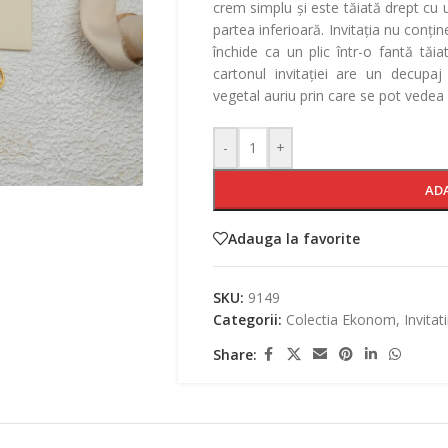
crem simplu și este tăiată drept cu
partea inferioară. Invitația nu conți
închide ca un plic într-o fantă tăia
cartonul invitației are un decupa
vegetal auriu prin care se pot vedea i
-
+
AD
Adauga la favorite
SKU:
9149
Categorii:
Colectia Ekonom
,
Invitat
Share: