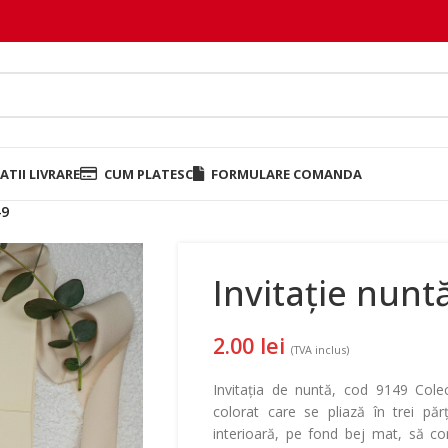
TII LIVRARE
CUM PLATESC
FORMULARE COMANDA
49
Invitație nunt
2.00
lei
(TVA inclus)
Invitația de nuntă, cod 9149 Cole
colorat care se pliază în trei păr
interioară, pe fond bej mat, să con