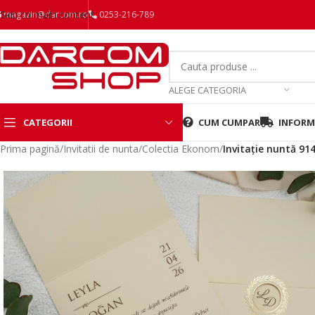
Skip to main content
magazin@darcom.ro
0253-216-789
ALEGE CATEGORIA
CATEGORII
CUM CUMPAR
INFORMA
Prima pagină
/
Invitatii de nunta
/
Colectia Ekonom
/
Invitație nuntă 91