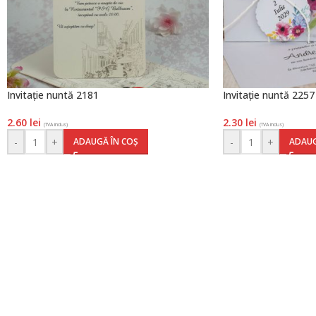
Invitație nuntă 2181
Invitație nuntă 2257
2.60
lei
2.30
lei
(TVA inclus)
(TVA inclus)
-
+
-
+
ADAUGĂ ÎN COȘ
ADAUG