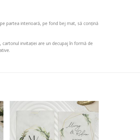
a pe partea interioară, pe fond bej mat, să conțină
c, cartonul invitației are un decupaj în formă de
ative.