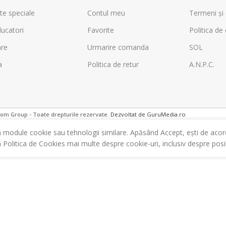
te speciale
Contul meu
Termeni și 
ucatori
Favorite
Politica de 
are
Urmarire comanda
SOL
a
Politica de retur
A.N.P.C.
m Group - Toate drepturile rezervate.
Dezvoltat de GuruMedia.ro
m module cookie sau tehnologii similare. Apăsând Accept, ești de acor
a Politica de Cookies mai multe despre cookie-uri, inclusiv despre posibi