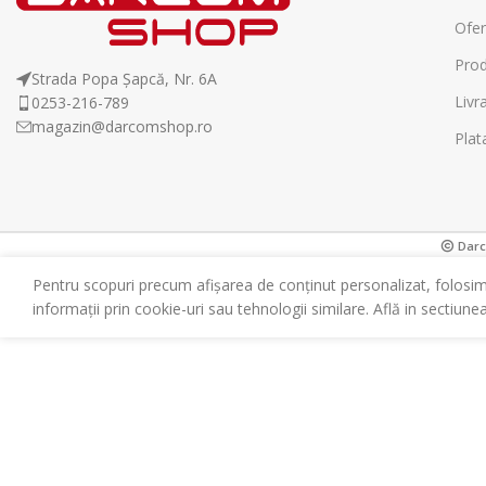
Ofer
Prod
Strada Popa Șapcă, Nr. 6A
Livr
0253-216-789
magazin@darcomshop.ro
Plat
Darco
Pentru scopuri precum afișarea de conținut personalizat, folosi
informații prin cookie-uri sau tehnologii similare. Află in sectiune