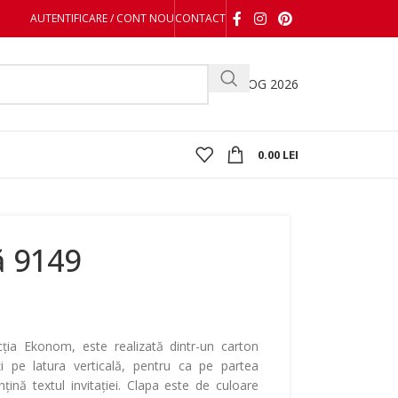
AUTENTIFICARE / CONT NOU
CONTACT
CATALOG 2026
0.00
LEI
ă 9149
cția Ekonom, este realizată dintr-un carton
ți pe latura verticală, pentru ca pe partea
țină textul invitației. Clapa este de culoare