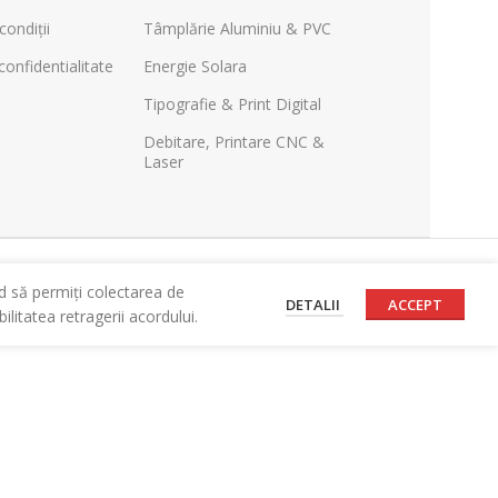
condiții
Tâmplărie Aluminiu & PVC
confidentialitate
Energie Solara
Tipografie & Print Digital
Debitare, Printare CNC &
Laser
d să permiți colectarea de
DETALII
ACCEPT
litatea retragerii acordului.