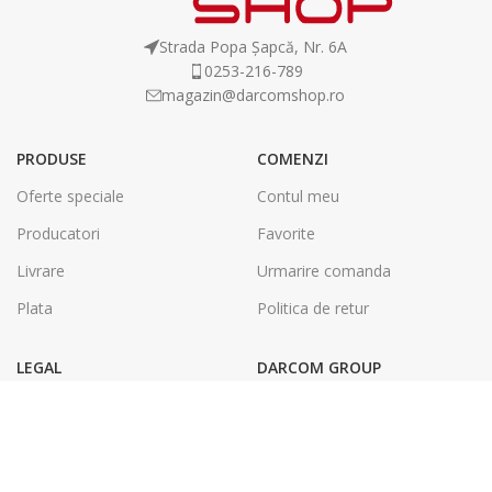
Strada Popa Șapcă, Nr. 6A
0253-216-789
magazin@darcomshop.ro
PRODUSE
COMENZI
Oferte speciale
Contul meu
Producatori
Favorite
Livrare
Urmarire comanda
Plata
Politica de retur
LEGAL
DARCOM GROUP
Termeni și condiții
Tâmplărie Aluminiu & PVC
Politica de confidentialitate
Energie Solara
SOL
Tipografie & Print Digital