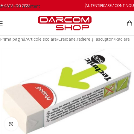
CATALOG 2026
AUTENTIFICARE / CONT NOU
Skip to main content
Prima pagină
/
Articole scolare
/
Creioane,radiere și ascuțitori
/
Radiere
Mareste