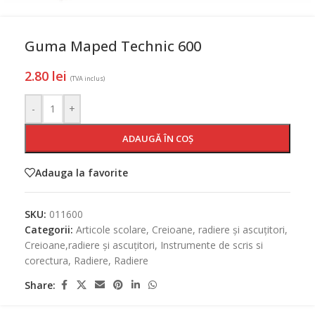
Guma Maped Technic 600
2.80
lei
(TVA inclus)
-
+
ADAUGĂ ÎN COȘ
Adauga la favorite
SKU:
011600
Categorii:
Articole scolare
,
Creioane, radiere și ascuțitori
,
Creioane,radiere și ascuțitori
,
Instrumente de scris si
corectura
,
Radiere
,
Radiere
Share: