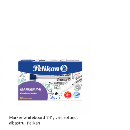
Marker whiteboard 741, vârf rotund,
Pix snap K10, cor
albastru, Pelikan
Pelikan