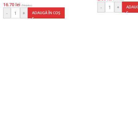
16.70
lei
(TVA inclus)
-
+
ADAUG
-
+
ADAUGĂ ÎN COȘ