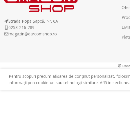
Ofer
Prod
Strada Popa Șapcă, Nr. 6A
Livr
0253-216-789
magazin@darcomshop.ro
Plat
Darco
Pentru scopuri precum afișarea de conținut personalizat, folosi
informații prin cookie-uri sau tehnologii similare. Află in sectiune