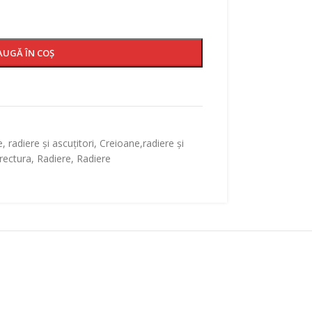
AUGĂ ÎN COȘ
, radiere și ascuțitori
,
Creioane,radiere și
rectura
,
Radiere
,
Radiere