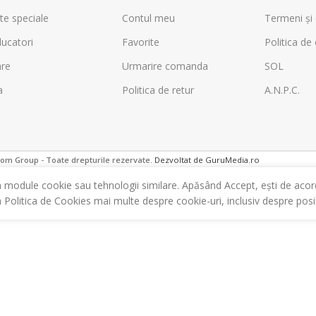
te speciale
Contul meu
Termeni și 
ucatori
Favorite
Politica de 
are
Urmarire comanda
SOL
a
Politica de retur
A.N.P.C.
m Group - Toate drepturile rezervate.
Dezvoltat de GuruMedia.ro
m module cookie sau tehnologii similare. Apăsând Accept, ești de acor
a Politica de Cookies mai multe despre cookie-uri, inclusiv despre posibi