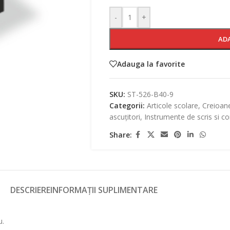
-
+
AD
Adauga la favorite
SKU:
ST-526-B40-9
Categorii:
Articole scolare
,
Creioane
ascuțitori
,
Instrumente de scris si co
Share:
DESCRIERE
INFORMAȚII SUPLIMENTARE
u.