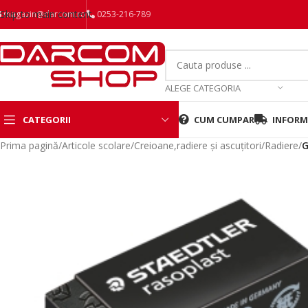
Skip to main content
magazin@darcom.ro
0253-216-789
ALEGE CATEGORIA
CATEGORII
CUM CUMPAR
INFORMA
Prima pagină
/
Articole scolare
/
Creioane,radiere și ascuțitori
/
Radiere
/
G