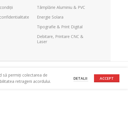
condiții
Tâmplărie Aluminiu & PVC
confidentialitate
Energie Solara
Tipografie & Print Digital
Debitare, Printare CNC &
Laser
d să permiți colectarea de
DETALII
ACCEPT
litatea retragerii acordului.