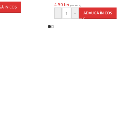
4.50
lei
(TVA inclus)
Ă ÎN COȘ
-
+
ADAUGĂ ÎN COȘ