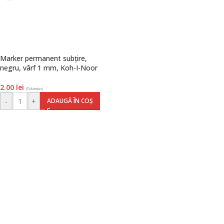
Marker permanent subțire,
negru, vârf 1 mm, Koh-I-Noor
2.00
lei
(TVA inclus)
-
+
ADAUGĂ ÎN COȘ