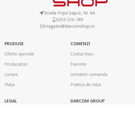
Strada Popa Șapcă, Nr. 6A
0253-216-789
magazin@darcomshop.ro
PRODUSE
COMENZI
Oferte speciale
Contul meu
Producatori
Favorite
Livrare
Urmarire comanda
Plata
Politica de retur
LEGAL
DARCOM GROUP
Termeni și condiții
Tâmplărie Aluminiu & PVC
Politica de confidentialitate
Energie Solara
SOL
Tipografie & Print Digital