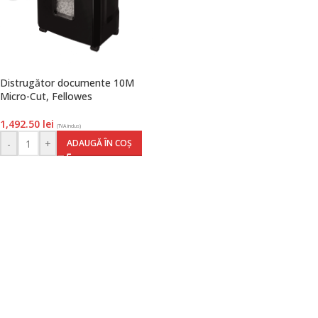
Distrugător documente 10M
Micro-Cut, Fellowes
1,492.50
lei
(TVA inclus)
-
+
ADAUGĂ ÎN COȘ