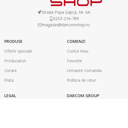
Strada Popa Șapcă, Nr. 6A
0253-216-789
magazin@darcomshop.ro
PRODUSE
COMENZI
Oferte speciale
Contul meu
Producatori
Favorite
Livrare
Urmarire comanda
Plata
Politica de retur
LEGAL
DARCOM GROUP
Termeni și condiții
Tâmplărie Aluminiu & PVC
Politica de confidentialitate
Energie Solara
SOL
Tipografie & Print Digital