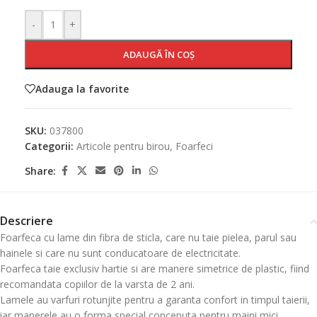
-
+
ADAUGĂ ÎN COȘ
Adauga la favorite
SKU:
037800
Categorii:
Articole pentru birou
,
Foarfeci
Share:
Descriere
Foarfeca cu lame din fibra de sticla, care nu taie pielea, parul sau
hainele si care nu sunt conducatoare de electricitate.
Foarfeca taie exclusiv hartie si are manere simetrice de plastic, fiind
recomandata copiilor de la varsta de 2 ani.
Lamele au varfuri rotunjite pentru a garanta confort in timpul taierii,
iar manerele au o forma special conceputa pentru maini mici.