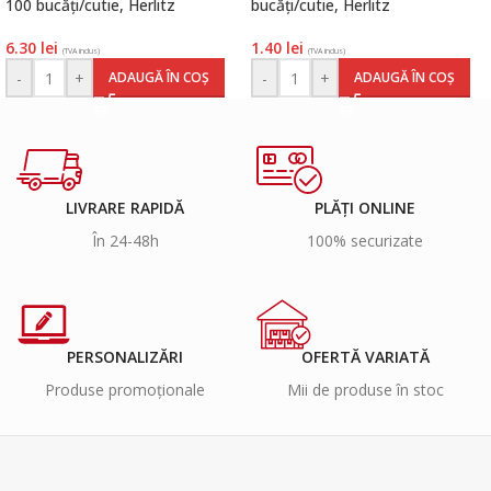
100 bucăți/cutie, Herlitz
bucăți/cutie, Herlitz
6.30
lei
1.40
lei
(TVA inclus)
(TVA inclus)
-
+
-
+
ADAUGĂ ÎN COȘ
ADAUGĂ ÎN COȘ
LIVRARE RAPIDĂ
PLĂȚI ONLINE
În 24-48h
100% securizate
PERSONALIZĂRI
OFERTĂ VARIATĂ
Produse promoționale
Mii de produse în stoc