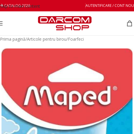
CATALOG 2026
AUTENTIFICARE / CONT NOU
Skip to main content
Prima pagină
/
Articole pentru birou
/
Foarfeci