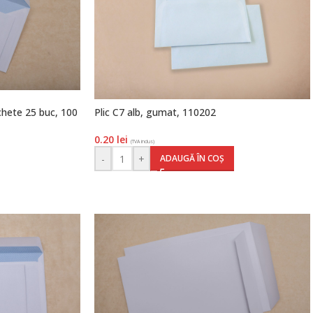
chete 25 buc, 100
Plic C7 alb, gumat, 110202
0.20
lei
(TVA inclus)
-
+
ADAUGĂ ÎN COȘ