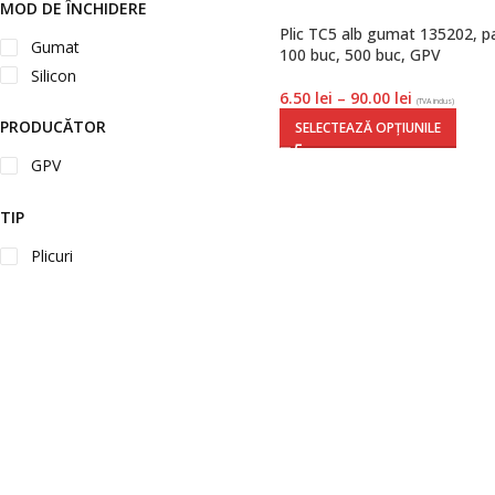
MOD DE ÎNCHIDERE
Plic TC5 alb gumat 135202, p
Gumat
100 buc, 500 buc, GPV
Silicon
6.50
lei
–
90.00
lei
(TVA inclus)
PRODUCĂTOR
SELECTEAZĂ OPȚIUNILE
GPV
TIP
Plicuri