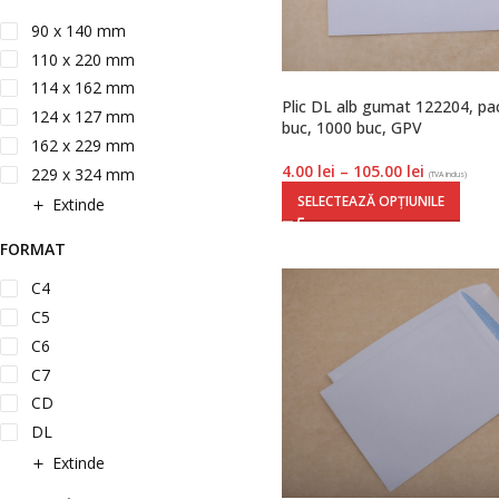
90 x 140 mm
110 x 220 mm
114 x 162 mm
Plic DL alb gumat 122204, pa
124 x 127 mm
buc, 1000 buc, GPV
162 x 229 mm
4.00
lei
–
105.00
lei
229 x 324 mm
(TVA inclus)
SELECTEAZĂ OPȚIUNILE
Extinde
FORMAT
C4
C5
C6
C7
CD
DL
Extinde