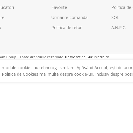
ucatori
Favorite
Politica de 
are
Urmarire comanda
SOL
a
Politica de retur
A.N.P.C.
m Group - Toate drepturile rezervate.
Dezvoltat de GuruMedia.ro
m module cookie sau tehnologii similare. Apăsând Accept, ești de acor
a Politica de Cookies mai multe despre cookie-uri, inclusiv despre posibi