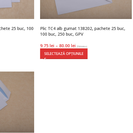
chete 25 buc, 100
Plic TC4 alb gumat 138202, pachete 25 buc,
100 buc, 250 buc, GPV
9.75
lei
–
80.00
lei
(TVA inclus)
SELECTEAZĂ OPȚIUNILE