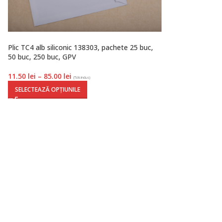
Plic TC4 alb siliconic 138303, pachete 25 buc,
50 buc, 250 buc, GPV
11.50
lei
–
85.00
lei
(TVA inclus)
SELECTEAZĂ OPȚIUNILE