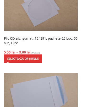
Plic CD alb, gumat, 154291, pachete 25 buc, 50
buc, GPV
5.50
lei
–
9.00
lei
(TVA inclus)
SELECTEAZĂ OPȚIUNILE