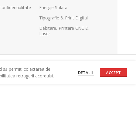
confidentialitate
Energie Solara
Tipografie & Print Digital
Debitare, Printare CNC &
Laser
d să permiți colectarea de
DETALII
ACCEPT
litatea retragerii acordului.