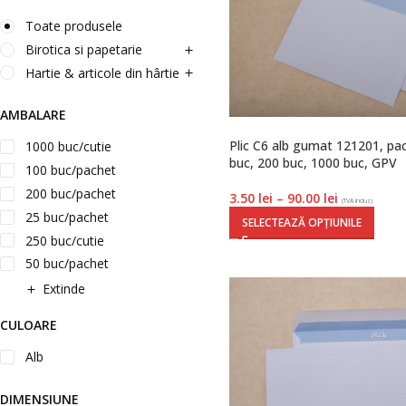
Toate produsele
Birotica si papetarie
Hartie & articole din hârtie
AMBALARE
Plic C6 alb gumat 121201, pa
1000 buc/cutie
buc, 200 buc, 1000 buc, GPV
100 buc/pachet
200 buc/pachet
3.50
lei
–
90.00
lei
(TVA inclus)
25 buc/pachet
SELECTEAZĂ OPȚIUNILE
250 buc/cutie
50 buc/pachet
Extinde
CULOARE
Alb
DIMENSIUNE