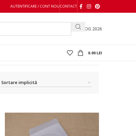
AUTENTIFICARE / CONT NOU
CONTACT
CATALOG 2026
0.00
LEI
Afișez toate cele 7 rezultate