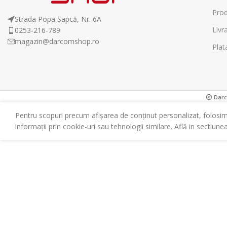
Prod
Strada Popa Șapcă, Nr. 6A
Livr
0253-216-789
magazin@darcomshop.ro
Plat
Darco
Pentru scopuri precum afișarea de conținut personalizat, folosi
informații prin cookie-uri sau tehnologii similare. Află in sectiune